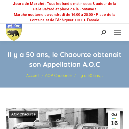
Jours de Marché
: Tous les lundis matin sous & autour de la
Halle Baltard et place de la Fontaine !
Marché nocturne du vendredi de 16:00 à 20:00 - Place de la
Fontaine et de l'échiquier TOUTE l'année
Recherche
:
Il y a 50 ans, le Chaource obtenait
son Appellation A.O.C
Vous êtes ici :
Accueil
AOP Chaource
Il y a 50 ans,…
AOP Chaource
Oct
16