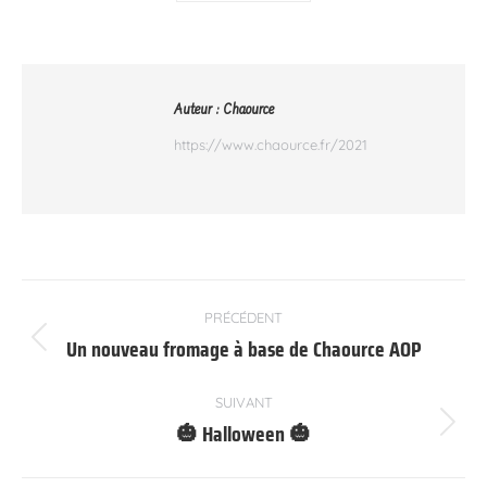
Auteur :
Chaource
https://www.chaource.fr/2021
Navigation
PRÉCÉDENT
article
Un nouveau fromage à base de Chaource AOP
Article
précédent
:
SUIVANT
🎃 Halloween 🎃
Article
suivant