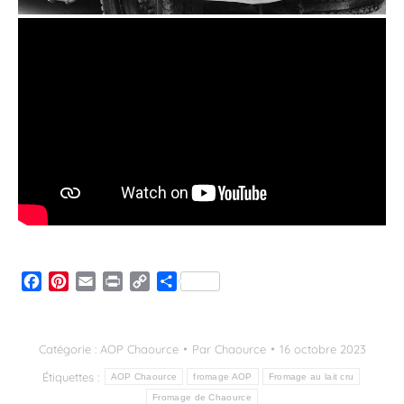
Facebook
Pinterest
Email
Print
Copy
Partager
Link
Catégorie :
AOP Chaource
Par
Chaource
16 octobre 2023
Étiquettes :
AOP Chaource
fromage AOP
Fromage au lait cru
Fromage de Chaource