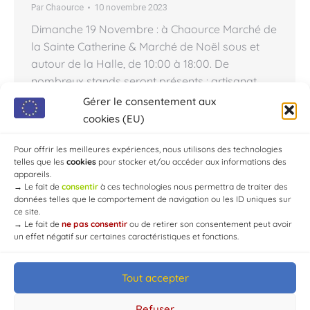
Par
Chaource
10 novembre 2023
Dimanche 19 Novembre : à Chaource Marché de
la Sainte Catherine & Marché de Noël sous et
autour de la Halle, de 10:00 à 18:00. De
nombreux stands seront présents : artisanat,
décoration de noël, idées cadeaux, bijoux,
Gérer le consentement aux
safran, charcuterie, vins, Champagne,… Entrée
cookies (EU)
gratuite. Buvette et petite restauration sur place.
Organisé par le Comité de Jumelage…
Pour offrir les meilleures expériences, nous utilisons des technologies
telles que les
cookies
pour stocker et/ou accéder aux informations des
appareils.
→
Le fait de
consentir
à ces technologies nous permettra de traiter des
données telles que le comportement de navigation ou les ID uniques sur
ce site.
→
Le fait de
ne pas consentir
ou de retirer son consentement peut avoir
un effet négatif sur certaines caractéristiques et fonctions.
Tout accepter
© Mairie de Chaource [2004-2024] | Tous droits réservés.
Developed by
WEB3-DESIGN
Refuser