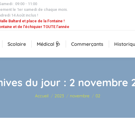
 Samedi : 09:00 - 11:00
uement le 1er samedi de chaque mois.
dredi 14 Août inclus !
alle Baltard et place de la Fontaine !
ontaine et de l'échiquier TOUTE l'année
Scolaire
Médical 🩺
Commerçants
Historiq
hives du jour :
2 novembre 
Vous êtes ici :
Accueil
2023
novembre
02