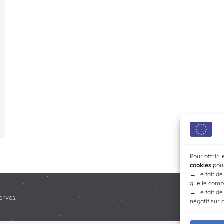
Pour offrir 
cookies
pour
→
Le fait d
que le compo
→
Le fait d
ervés.
négatif sur 