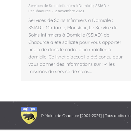
Services de Soins Infirmiers à Domicile
,
SSIAD
Par
Chaource
2 novembre 2023
Services de Soins Infirmiers à Domicile :
SSIAD « Madame, Monsieur, Le Service de
Soins Infirmiers à Domicile (SSIAD) de
Chaource a été sollicité pour vous apporter
une aide dans le cadre d’un maintien à
domicile. Ce livret d’accueil a été conçu pour
vous donner des informations sur : ✓ les
missions du service de soins…
© Mairie de Chaource [2004-2024] | Tous droits rés