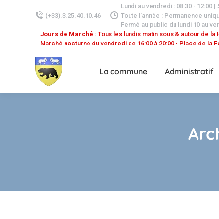
Lundi au vendredi : 08:30 - 12:00 |
(+33).3.25.40.10.46
Toute l'année : Permanence uniq
Fermé au public du lundi 10 au ven
Jours de Marché
: Tous les lundis matin sous & autour de la H
Marché nocturne du vendredi de 16:00 à 20:00 - Place de la F
La commune
Administratif
Arc