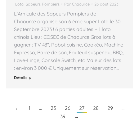
Loto
,
Sapeurs Pompiers
Par
Chaource
26 août 2023
L’Amicale des Sapeurs Pompiers de
Chaource organise son 6 ème super Loto le 30
Septembre 2023 ! 6 parties adultes + 1 loto
chinois Lieu : COSEC de Chaource Gros lots à
gagner : T.V 43″, Robot cuisine, Cookéo, Machine
Expresso, Barre de son, Fauteuil suspendu, BBQ,
Lave-Linge, Console Switch, etc. Valeur des lots
: environ 3 000 € Uniquement sur réservation…
Détails
←
1
…
25
26
27
28
29
…
39
→