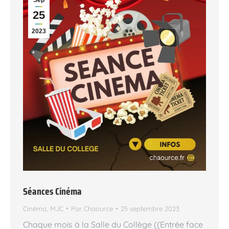
Sep
25
2023
Séances Cinéma
Cinéma
,
MJC
Par
Chaource
25 septembre 2023
Chaque mois à la Salle du Collège ((Entrée face