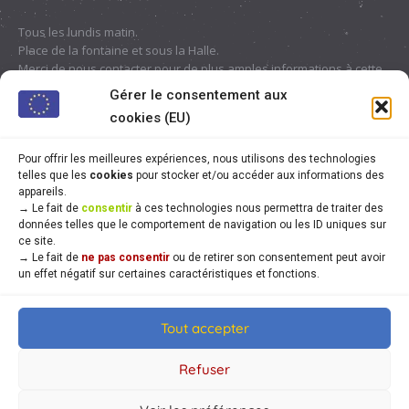
Tous les lundis matin.
Place de la fontaine et sous la Halle.
Merci de nous contacter pour de plus amples informations à cette
adresse :
contact@chaource.fr
ou au 03.25.40.10.46
Gérer le consentement aux
cookies (EU)
Pour offrir les meilleures expériences, nous utilisons des technologies
telles que les
cookies
pour stocker et/ou accéder aux informations des
appareils.
→
Le fait de
consentir
à ces technologies nous permettra de traiter des
données telles que le comportement de navigation ou les ID uniques sur
ce site.
→
Le fait de
ne pas consentir
ou de retirer son consentement peut avoir
un effet négatif sur certaines caractéristiques et fonctions.
Tout accepter
© Mairie de Chaource [2004-2024] | Tous droits réservés.
Developed by
WEB3-DESIGN
Refuser