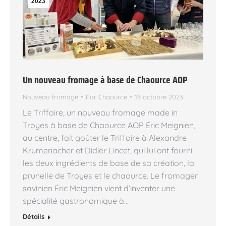
2023
Un nouveau fromage à base de Chaource AOP
Nouveau fromage
Par
Chaource
16 octobre 2023
Le Triffoire, un nouveau fromage made in
Troyes à base de Chaource AOP Éric Meignien,
au centre, fait goûter le Triffoire à Alexandre
Krumenacher et Didier Lincet, qui lui ont fourni
les deux ingrédients de base de sa création, la
prunelle de Troyes et le chaource. Le fromager
savinien Éric Meignien vient d’inventer une
spécialité gastronomique à…
Détails