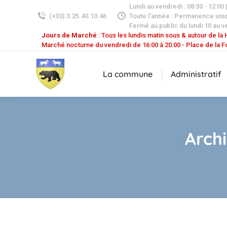
Lundi au vendredi : 08:30 - 12:00 
(+33).3.25.40.10.46
Toute l'année : Permanence uni
Fermé au public du lundi 10 au v
Jours de Marché
: Tous les lundis matin sous & autour de la H
Marché nocturne du vendredi de 16:00 à 20:00 - Place de la F
La commune
Administratif
Archi