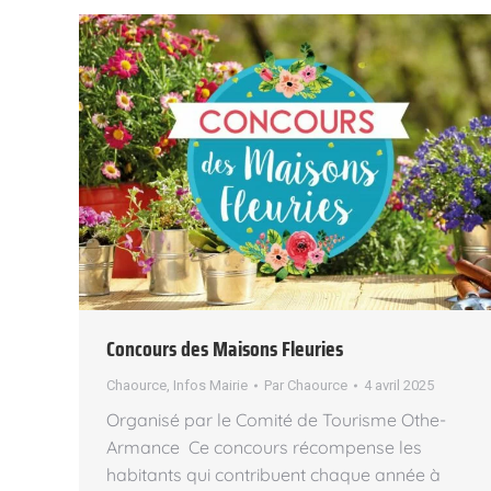
Concours des Maisons Fleuries
Chaource
,
Infos Mairie
Par
Chaource
4 avril 2025
Organisé par le Comité de Tourisme Othe-
Armance Ce concours récompense les
habitants qui contribuent chaque année à