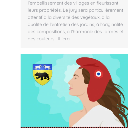
l’embellissement des villages en fleurissant
leurs propriétés. Le jury sera particulièrement
attentif à la diversité des végétaux, à la
qualité de l’entretien des jardins, à l’originalité
des compositions, à l’harmonie des formes et
des couleurs . Il fera…