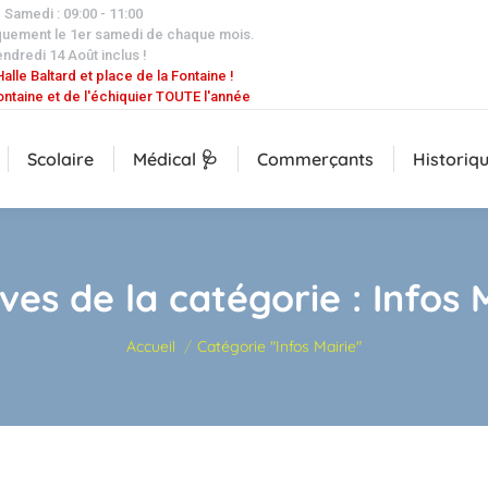
| Samedi : 09:00 - 11:00
quement le 1er samedi de chaque mois.
endredi 14 Août inclus !
alle Baltard et place de la Fontaine !
ontaine et de l'échiquier TOUTE l'année
Scolaire
Médical 🩺
Commerçants
Historiq
ves de la catégorie :
Infos 
Vous êtes ici :
Accueil
Catégorie "Infos Mairie"