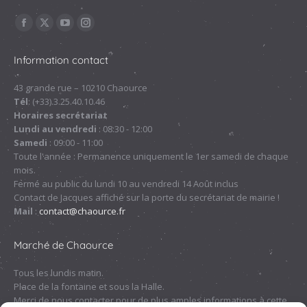
Trouvez nous sur :
La
La
La
La
page
page
page
page
Information contact
Facebook
X
YouTube
Instagram
s'ouvre
s'ouvre
s'ouvre
s'ouvre
43 grande rue – 10210 Chaource
Tél
: (+33).3.25.40.10.46
dans
dans
dans
dans
Horaires secrétariat
une
une
une
une
Lundi au vendredi
: 08:30 - 12:00
nouvelle
nouvelle
nouvelle
nouvelle
Samedi
: 09:00 - 11:00
fenêtre
fenêtre
fenêtre
fenêtre
Toute l'année : Permanence uniquement le 1er samedi de chaque
mois.
Fermé au public du lundi 10 au vendredi 14 Août inclus
Contact de Jacques affiché sur la porte du secrétariat de mairie !
Mail
:
contact@chaource.fr
Marché de Chaource
Tous les lundis matin.
Place de la fontaine et sous la Halle.
Merci de nous contacter pour de plus amples informations à cette