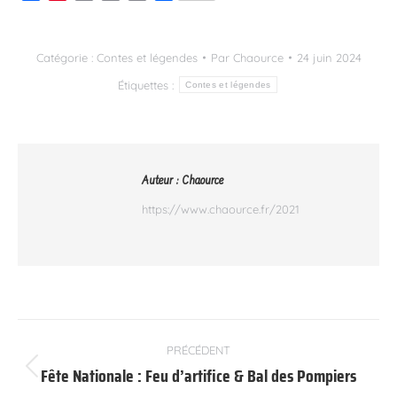
Link
Catégorie :
Contes et légendes
Par
Chaource
24 juin 2024
Étiquettes :
Contes et légendes
Auteur :
Chaource
https://www.chaource.fr/2021
Navigation
PRÉCÉDENT
article
Fête Nationale : Feu d’artifice & Bal des Pompiers
Article