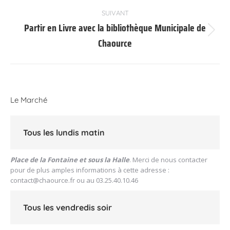
précédent
:
SUIVANT
Partir en Livre avec la bibliothèque Municipale de
Article
Chaource
suivant
:
Le Marché
Tous les lundis matin
Place de la Fontaine et sous la Halle
. Merci de nous contacter
pour de plus amples informations à cette adresse :
contact@chaource.fr
ou au 03.25.40.10.46
Tous les vendredis soir