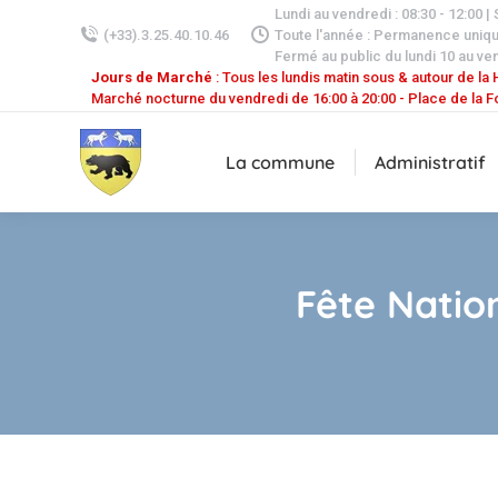
Lundi au vendredi : 08:30 - 12:00 |
(+33).3.25.40.10.46
Toute l'année : Permanence uniq
Fermé au public du lundi 10 au ven
Jours de Marché
: Tous les lundis matin sous & autour de la H
Marché nocturne du vendredi de 16:00 à 20:00 - Place de la F
La commune
Administratif
Fête Nation