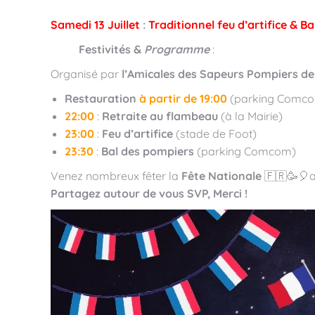
Samedi 13 Juillet
:
Traditionnel feu d’artifice & 
Festivités &
Programme
:
Organisé par
l’Amicales des Sapeurs Pompiers d
Restauration
à partir de 19:00
(parking Comco
22:00
:
Retraite au flambeau
(à la Mairie)
23:00
:
Feu d’artifice
(stade de Foot)
23:30
:
Bal des pompiers
(parking Comcom)
Venez nombreux fêter la
Fête Nationale
🇫🇷
🥳
🎈
Partagez autour de vous SVP, Merci !