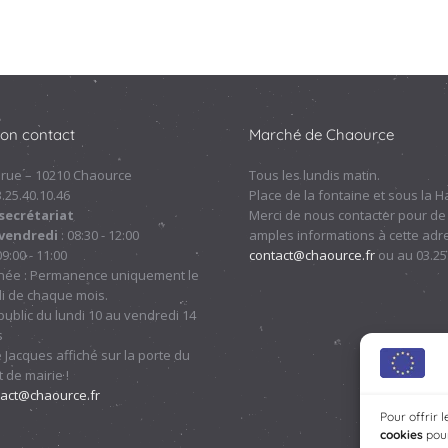
ion contact
Marché de Chaource
 rue – 10210 Chaource
Tous les lundis matin.
.3.25.40.10.46
Place de la fontaine et sous la Ha
secrétariat
Merci de nous contacter pour de
 vendredi
: 08:30 - 12:00
amples informations à cette adre
09:00 - 11:00
contact@chaource.fr
ou au 03.25
nnée : Permanence uniquement le
i de chaque mois.
ublic du lundi 10 au vendredi 14
s
 Jacques affiché sur la porte du
 de mairie !
tact@chaource.fr
Pour offrir 
cookies
pour