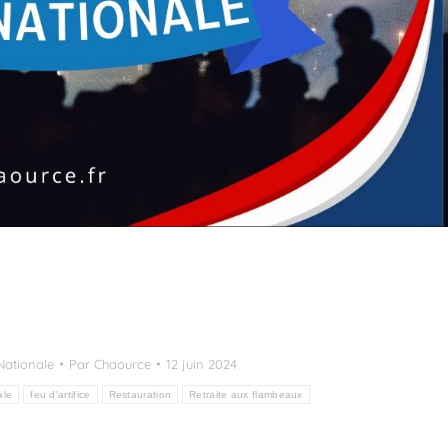
Nationale
Par
Chaource
12 juin 2024
ale
feu d'artifice
Restauration
Retraite aux flambeaux