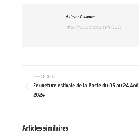
Auteur :
Chaource
https://www.chaource.fr/2021
Navigation
PRÉCÉDENT
article
Fermeture estivale de la Poste du 05 au 24 Aoû
Article
2024
précédent
:
Articles similaires