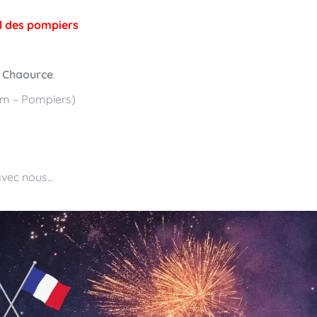
Bal des pompiers
e Chaource
.
m – Pompiers)
avec nous…