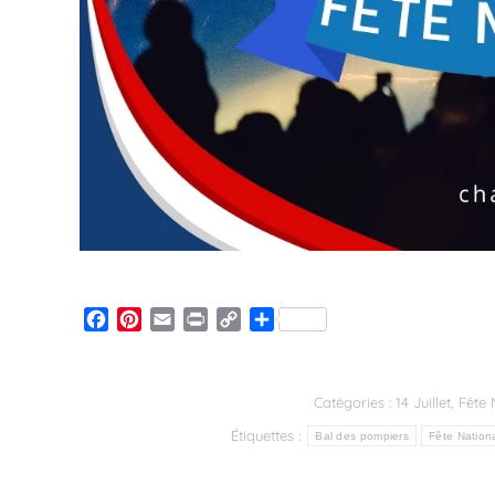
Facebook
Pinterest
Email
Print
Copy
Partager
Link
Catégories :
14 Juillet
,
Fête 
Étiquettes :
Bal des pompiers
Fête Nation