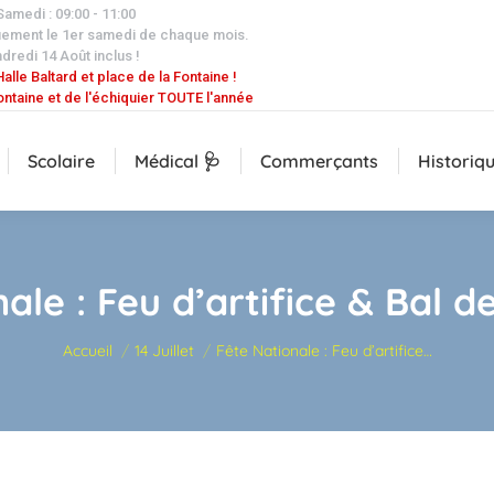
 Samedi : 09:00 - 11:00
uement le 1er samedi de chaque mois.
dredi 14 Août inclus !
alle Baltard et place de la Fontaine !
ontaine et de l'échiquier TOUTE l'année
Scolaire
Médical 🩺
Commerçants
Historiq
ale : Feu d’artifice & Bal 
Vous êtes ici :
Accueil
14 Juillet
Fête Nationale : Feu d’artifice…