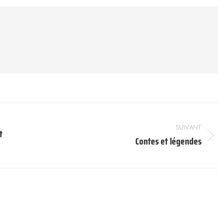
SUIVANT
t
Contes et légendes
Article
suivant
: