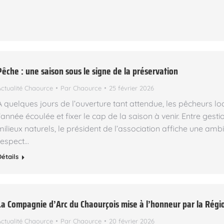
Pêche : une saison sous le signe de la préservation
Actualité Chaource
Par
Chaource
25 février 2026
A quelques jours de l’ouverture tant attendue, les pêcheurs lo
l’année écoulée et fixer le cap de la saison à venir. Entre gest
milieux naturels, le président de l’association affiche une ambit
respect…
Détails
La Compagnie d’Arc du Chaourçois mise à l’honneur par la Régi
Actualité Chaource
Par
Chaource
20 février 2026