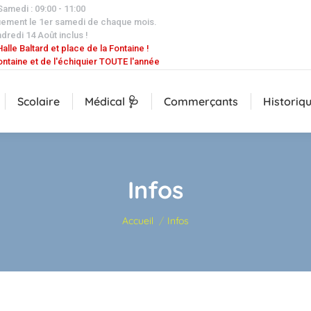
 Samedi : 09:00 - 11:00
uement le 1er samedi de chaque mois.
dredi 14 Août inclus !
alle Baltard et place de la Fontaine !
ontaine et de l'échiquier TOUTE l'année
Scolaire
Médical 🩺
Commerçants
Historiq
Infos
Vous êtes ici :
Accueil
Infos