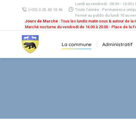
Lundi au vendredi : 08:30 - 12:00 |
(+33).3.25.40.10.46
Toute l'année : Permanence uniq
Fermé au public du lundi 10 au ven
Jours de Marché
: Tous les lundis matin sous & autour de la H
Marché nocturne du vendredi de 16:00 à 20:00 - Place de la F
La commune
Administratif