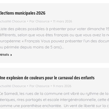
Elections municipales 2026
Actualité Chaource
Par
Chaource
11 mars 2026
Liste des pièces possibles à présenter pour voter dimanche 
différents, selon que vous êtes français ou que vous avez la 
européenne: « Français Vous pouvez présenter l’un des documen
ou périmée depuis moins de 5 ans)…
Détails
Une explosion de couleurs pour le carnaval des enfants
Actualité Chaource
Par
Chaource
9 mars 2026
Ce Samedi, les rues de la commune ont vibré au rythme de l
féeriques, rires partagés et escale intergénérationnelle, cett
comme une parenthèse enchantée. Un vent de liberté sur la cit