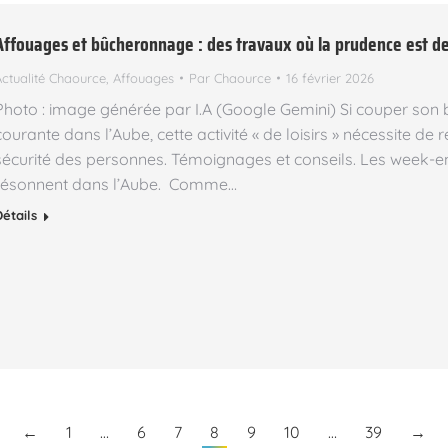
Affouages et bûcheronnage : des travaux où la prudence est d
Actualité Chaource
,
Affouages
Par
Chaource
16 février 2026
Photo : image générée par I.A (Google Gemini) Si couper son 
courante dans l’Aube, cette activité « de loisirs » nécessite d
sécurité des personnes. Témoignages et conseils. Les week-
résonnent dans l’Aube. Comme…
Détails
←
1
…
6
7
8
9
10
…
39
→