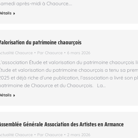
samedi après-midi à Chaource.…
Détails
Valorisation du patrimoine chaourçois
Actualité Chaource
Par
Chaource
6 mars 2026
L’association Étude et valorisation du patrimoine chaourçois li
Étude et valorisation du patrimoine chaourçois a tenu sa pr
2025 et déjà riche d’une publication, l’association a livré son pl
patrimoine de Chaource et du Chaourçois. La…
Détails
Assemblée Générale Association des Artistes en Armance
Actualité Chaource
Par
Chaource
2 mars 2026