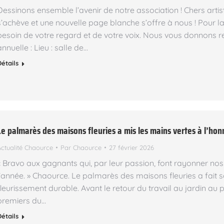
Dessinons ensemble l’avenir de notre association ! Chers arti
s’achève et une nouvelle page blanche s’offre à nous ! Pour l
besoin de votre regard et de votre voix. Nous vous donnons
annuelle : Lieu : salle de…
Détails
Le palmarès des maisons fleuries a mis les mains vertes à l’ho
Actualité Chaource
Par
Chaource
27 février 2026
« Bravo aux gagnants qui, par leur passion, font rayonner nos
l’année. » Chaource. Le palmarès des maisons fleuries a fait 
fleurissement durable. Avant le retour du travail au jardin a
premiers du…
Détails