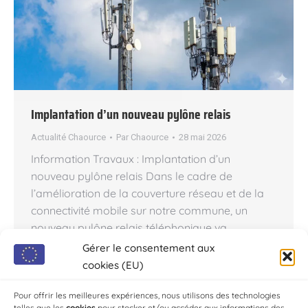
Implantation d’un nouveau pylône relais
Actualité Chaource
Par
Chaource
28 mai 2026
Information Travaux : Implantation d’un
nouveau pylône relais Dans le cadre de
l’amélioration de la couverture réseau et de la
connectivité mobile sur notre commune, un
nouveau pylône relais téléphonique va
prochainement être installé. Localisation et
Gérer le consentement aux
caractéristiques du projet : Secteur concerné :
cookies (EU)
Zone de l’Œillotte Hauteur de la structure : 36
mètres Objectifs de…
Pour offrir les meilleures expériences, nous utilisons des technologies
telles que les
cookies
pour stocker et/ou accéder aux informations des