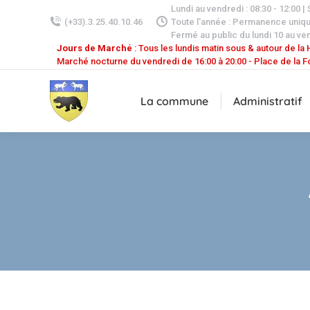
Lundi au vendredi : 08:30 - 12:00 |
(+33).3.25.40.10.46
Toute l'année : Permanence uniq
Fermé au public du lundi 10 au ven
Jours de Marché
: Tous les lundis matin sous & autour de la H
Marché nocturne du vendredi de 16:00 à 20:00 - Place de la F
La commune
Administratif