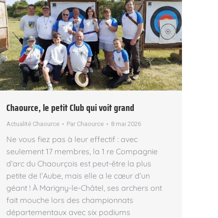
Chaource, le petit Club qui voit grand
Actualité Chaource
Par
Chaource
8 mai 2026
Ne vous fiez pas à leur effectif : avec
seulement 17 membres, la 1 re Compagnie
d’arc du Chaourçois est peut-être la plus
petite de l’Aube, mais elle a le cœur d’un
géant ! À Marigny-le-Châtel, ses archers ont
fait mouche lors des championnats
départementaux avec six podiums