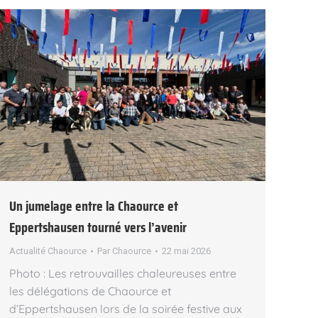
Un jumelage entre la Chaource et
Eppertshausen tourné vers l’avenir
Actualité Chaource
Par
Chaource
22 mai 2026
Photo : Les retrouvailles chaleureuses entre
les délégations de Chaource et
d’Eppertshausen lors de la soirée festive aux