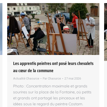
Les apprentis peintres ont posé leurs chevalets
au cœur de la commune
Actualité Chaource
Par
Chaource
27 mai 2026
Photo : Concentration maximale et grands
sourires sur la place de la Fontaine, où petits
et grands ont partagé les pinceaux et les
idées sous le regard du peintre Costam.