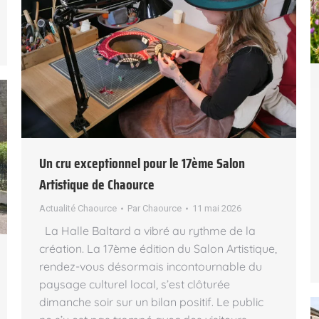
Un cru exceptionnel pour le 17ème Salon
Artistique de Chaource
Actualité Chaource
Par
Chaource
11 mai 2026
La Halle Baltard a vibré au rythme de la
création. La 17ème édition du Salon Artistique,
rendez-vous désormais incontournable du
paysage culturel local, s’est clôturée
dimanche soir sur un bilan positif. Le public