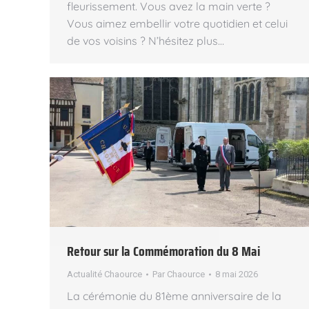
fleurissement. Vous avez la main verte ?
Vous aimez embellir votre quotidien et celui
de vos voisins ? N’hésitez plus…
Retour sur la Commémoration du 8 Mai
Actualité Chaource
Par
Chaource
8 mai 2026
La cérémonie du 81ème anniversaire de la