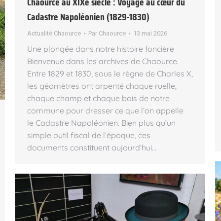
Chaource au XIXe siècle : Voyage au cœur du
Cadastre Napoléonien (1829-1830)
Actualité Chaource
Par
Chaource
13 mai 2026
Une plongée dans notre histoire foncière
Bienvenue dans les archives de Chaource.
Entre 1829 et 1830, sous le règne de Charles X,
les géomètres ont arpenté chaque ruelle,
chaque champ et chaque bois de notre
commune pour dresser ce que l’on appelle
le Cadastre Napoléonien. Bien plus qu’un
simple outil fiscal de l’époque, ces
documents constituent aujourd’hui…