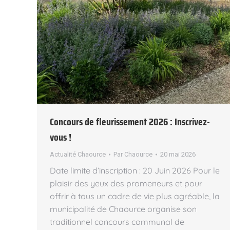
Concours de fleurissement 2026 : Inscrivez-
vous !
Actualité Chaource
Par
Chaource
20 mai 2026
Date limite d’inscription : 20 Juin 2026 Pour le
plaisir des yeux des promeneurs et pour
offrir à tous un cadre de vie plus agréable, la
municipalité de Chaource organise son
traditionnel concours communal de