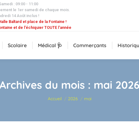
 Samedi : 09:00 - 11:00
uement le 1er samedi de chaque mois.
dredi 14 Août inclus !
alle Baltard et place de la Fontaine !
ontaine et de l'échiquier TOUTE l'année
Scolaire
Médical 🩺
Commerçants
Historiq
Archives du mois :
mai 202
Vous êtes ici :
Accueil
2026
mai