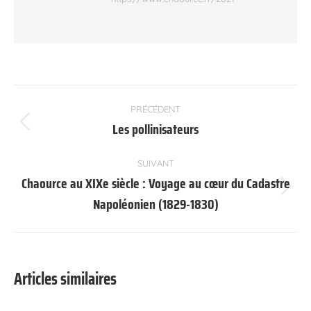
Navigation
PRÉCÉDENT
article
Les pollinisateurs
Article
précédent
:
SUIVANT
Chaource au XIXe siècle : Voyage au cœur du Cadastre
Article
Napoléonien (1829-1830)
suivant
:
Articles similaires