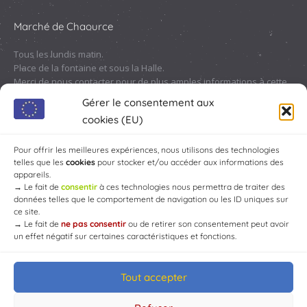
Marché de Chaource
Tous les lundis matin.
Place de la fontaine et sous la Halle.
Merci de nous contacter pour de plus amples informations à cette
adresse :
contact@chaource.fr
ou au 03.25.40.10.46
Gérer le consentement aux
cookies (EU)
Pour offrir les meilleures expériences, nous utilisons des technologies
telles que les
cookies
pour stocker et/ou accéder aux informations des
appareils.
→
Le fait de
consentir
à ces technologies nous permettra de traiter des
données telles que le comportement de navigation ou les ID uniques sur
ce site.
→
Le fait de
ne pas consentir
ou de retirer son consentement peut avoir
un effet négatif sur certaines caractéristiques et fonctions.
Tout accepter
© Mairie de Chaource [2004-2024] | Tous droits réservés.
Developed by
WEB3-DESIGN