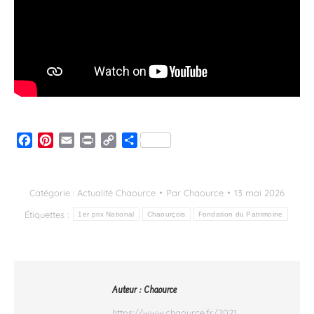
Facebook
Pinterest
Email
Print
Copy
Partager
Link
Catégorie :
Actualité Chaource
Par
Chaource
13 mai 2026
Étiquettes :
1er prix National
Chaourçois
Fondation du Patrimoine
Auteur :
Chaource
https://www.chaource.fr/2021