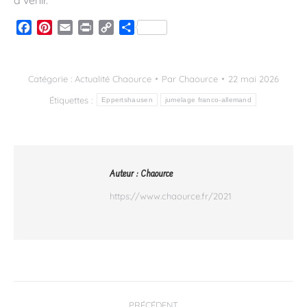
à venir.
Facebook
Pinterest
Email
Print
Copy
Partager
Link
Catégorie :
Actualité Chaource
Par
Chaource
22 mai 2026
Étiquettes :
Eppertshausen
jumelage franco-allemand
Auteur :
Chaource
https://www.chaource.fr/2021
Navigation
PRÉCÉDENT