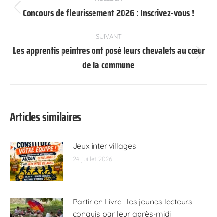
article
Concours de fleurissement 2026 : Inscrivez-vous !
Article
précédent
:
SUIVANT
Les apprentis peintres ont posé leurs chevalets au cœur
Article
de la commune
suivant
:
Articles similaires
Jeux inter villages
24 juillet 2026
Partir en Livre : les jeunes lecteurs
conquis par leur après-midi