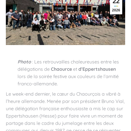
22
2026
Photo
: Les retrouvailles chaleureuses entre les
délégations de
Chaource
et
d’Eppertshausen
lors de la soirée festive aux couleurs de l’amitié
franco-allemande.
Le week-end dernier, le cœur du Chaourçois a vibré à
l’heure allemande. Menée par son président Bruno Vial,
une délégation française enthousiaste a mis le cap sur
Eppertshausen (Hesse) pour faire vivre un moment de
partage dans le cadre du jumelage entre les deux
communes qui, depuis 1987, ne cesse de se réinventer.