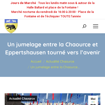
Jours de Marché
: Tous les lundis matin sous & autour de la
Halle Baltard et place de la Fontaine !
Marché nocturne du vendredi de 16:00 à 20:00 - Place de la
Fontaine et de l'échiquier TOUTE l'année
Recherche
:
Un jumelage entre la Chaource et
Eppertshausen tourné vers l’avenir
Vous êtes ici :
Accueil
Actualité Chaource
Un jumelage entre la Chaource…
Actualité Chaource
Mai