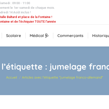
 Samedi : 09:00 - 11:00
uement le 1er samedi de chaque mois.
dredi 14 Août inclus !
alle Baltard et place de la Fontaine !
ontaine et de l'échiquier TOUTE l'année
Scolaire
Médical 🩺
Commerçants
Historiq
l’étiquette :
jumelage fran
Vous êtes ici :
Accueil
Articles avec l’étiquette "jumelage franco-allemand"