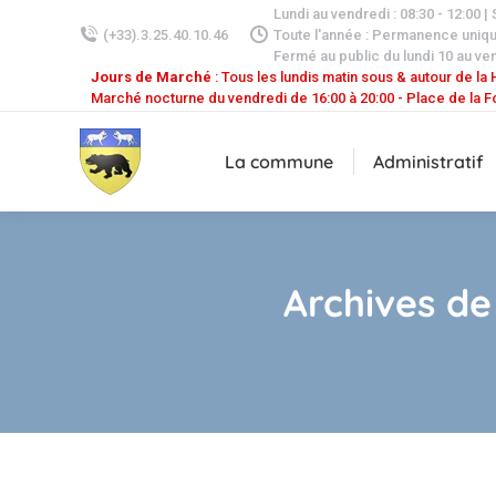
Lundi au vendredi : 08:30 - 12:00 |
(+33).3.25.40.10.46
Toute l'année : Permanence uniq
Fermé au public du lundi 10 au ven
Jours de Marché
: Tous les lundis matin sous & autour de la H
Marché nocturne du vendredi de 16:00 à 20:00 - Place de la F
La commune
Administratif
Archives de 