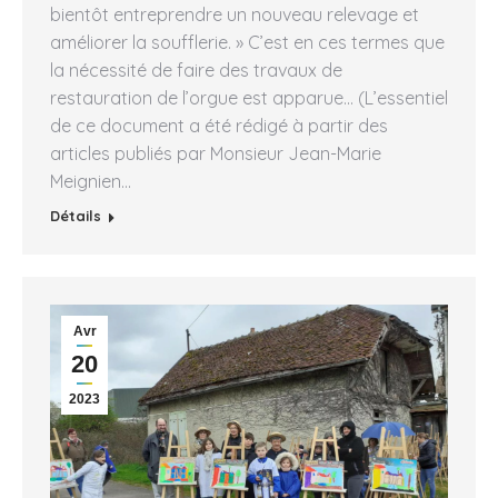
bientôt entreprendre un nouveau relevage et
améliorer la soufflerie. » C’est en ces termes que
la nécessité de faire des travaux de
restauration de l’orgue est apparue… (L’essentiel
de ce document a été rédigé à partir des
articles publiés par Monsieur Jean-Marie
Meignien…
Détails
Avr
20
2023