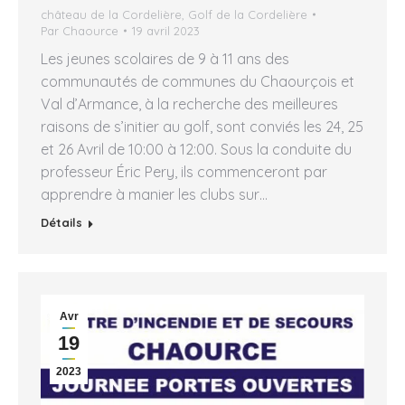
château de la Cordelière
,
Golf de la Cordelière
Par
Chaource
19 avril 2023
Les jeunes scolaires de 9 à 11 ans des
communautés de communes du Chaourçois et
Val d’Armance, à la recherche des meilleures
raisons de s’initier au golf, sont conviés les 24, 25
et 26 Avril de 10:00 à 12:00. Sous la conduite du
professeur Éric Pery, ils commenceront par
apprendre à manier les clubs sur…
Détails
Avr
19
2023