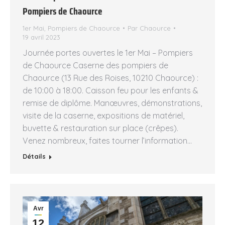
Pompiers de Chaource
1er Mai
,
Pompiers de Chaource
Par
Chaource
19 avril 2023
Journée portes ouvertes le 1er Mai – Pompiers
de Chaource Caserne des pompiers de
Chaource (13 Rue des Roises, 10210 Chaource) :
de 10:00 à 18:00. Caisson feu pour les enfants &
remise de diplôme. Manœuvres, démonstrations,
visite de la caserne, expositions de matériel,
buvette & restauration sur place (crêpes).
Venez nombreux, faites tourner l’information…
Détails
Avr
12