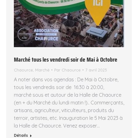
Marché tous les vendredi soir de Mai à Octobre
Chaource
,
Marché
Par
Chaource
7 avril 2023
A noter dans vos agendas : De Mai à Octobre,
tous les vendredis soir de 16:30 à 20:00,
marché sous et autour de la Halle de Chaource
(en + du Marché du lundi matin !).. Commerçants,
artisans, agriculteur, viticulteurs, produits du
terroir, artistes, etc. Inauguration le 5 Mai 2023 à
la Halle de Chaource. Venez exposer…
Détails