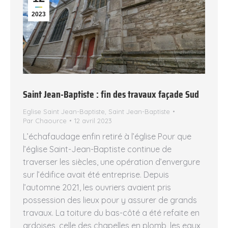
2023
Saint Jean-Baptiste : fin des travaux façade Sud
Eglise Saint Jean-Baptiste
,
Saint Jean-Baptiste
Par
Chaource
12 avril 2023
L’échafaudage enfin retiré à l’église Pour que
l’église Saint-Jean-Baptiste continue de
traverser les siècles, une opération d’envergure
sur l’édifice avait été entreprise. Depuis
l’automne 2021, les ouvriers avaient pris
possession des lieux pour y assurer de grands
travaux. La toiture du bas-côté a été refaite en
ardoises, celle des chapelles en plomb, les eaux