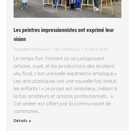
Les peintres impressionnistes ont exprimé leur
vision
Actualité Chaource
Par
Chaource
20 avril 2023
Le temps fort: l’instant où se juxtaposent
artistes, sujet, et les productions des écoliers!
«Au final, c’est une belle expérience artistique.»
Les arts plastiques ont une nouvelle fois séduit
les enfants ! « Le projet est ambitieux, mêlant à
la fois amateurs et artistes professionnels… ».
Cet atelier est offert par la communauté de
communes…
Détails