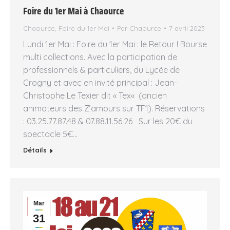
Foire du 1er Mai à Chaource
Chaource
,
Foire du 1er Mai
Par
Chaource
7 avril 2023
Lundi 1er Mai : Foire du 1er Mai : le Retour ! Bourse
multi collections. Avec la participation de
professionnels & particuliers, du Lycée de
Crogny et avec en invité principal : Jean-
Christophe Le Texier dit « Tex« (ancien
animateurs des Z’amours sur TF1). Réservations
: 03.25.77.87.48 & 07.88.11.56.26 Sur les 20€ du
spectacle 5€…
Détails
Mar
31