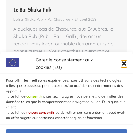
Le Bar Shaka Pub
Le Bar Shaka Pub
Par
Chaource
24 août 2023
A quelques pas de Chaource, aux Bruyères, le
Shaka Pub (Pub – Bar – Grill) , devient un
rendez-vous incontournable des amateurs de
bonne humeur ! Vous cherchez un endroit où
passer une bonne soirée entre amis ou en
Gérer le consentement aux
famille ? Le Shaka Pub est l’endroit qu’il vous
cookies (EU)
faut ! Ce bar convivial et chaleureux propose un
large choix de…
Pour offrir les meilleures expériences, nous utilisons des technologies
telles que les
cookies
pour stocker et/ou accéder aux informations des
appareils.
→
Le fait de
consentir
à ces technologies nous permettra de traiter des
données telles que le comportement de navigation ou les ID uniques sur
ce site.
→
Le fait de
ne pas consentir
ou de retirer son consentement peut avoir
un effet négatif sur certaines caractéristiques et fonctions.