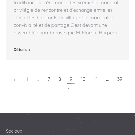
traditionnelle cérémonie des vœux. Un moment
privilégié de rencontre et d’échange entre les
élus et les habitants du village. Un moment de
convivialité et de partage C’est devant une
assemblée nombreuse que M. Florent Hurpeau,
…
Détails
←
1
…
7
8
9
10
11
…
39
→
Sociaux