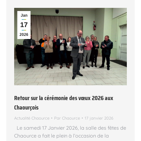
Jan
17
2026
Retour sur la cérémonie des vœux 2026 aux
Chaourçois
Actualité Chaource
Par
Chaource
17 janvier 2026
Le samedi 17 Janvier 2026, la salle des fêtes de
Chaource a fait le plein à l’occasion de la