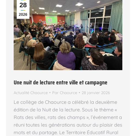
28
2026
Une nuit de lecture entre ville et campagne
Actualité Chaource
Par
Chaource
28 janvier 2026
Le collège de Chaource a célébré la deuxième
édition de la Nuit de la lecture. Sous le thème «
Rats des villes, rats des champs », l’événement a
réuni toutes les générations autour du plaisir des
mots et du partage. Le Territoire Éducatif Rural