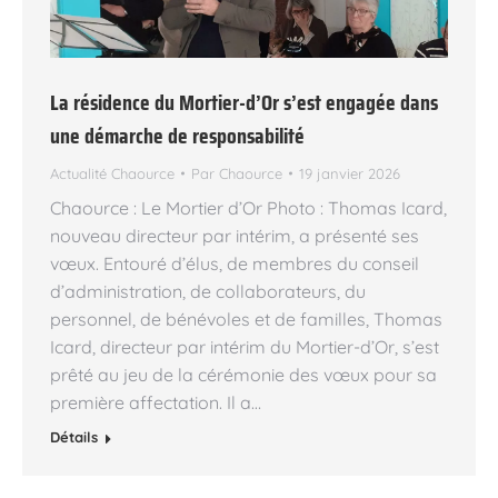
La résidence du Mortier-d’Or s’est engagée dans
une démarche de responsabilité
Actualité Chaource
Par
Chaource
19 janvier 2026
Chaource : Le Mortier d’Or Photo : Thomas Icard,
nouveau directeur par intérim, a présenté ses
vœux. Entouré d’élus, de membres du conseil
d’administration, de collaborateurs, du
personnel, de bénévoles et de familles, Thomas
Icard, directeur par intérim du Mortier-d’Or, s’est
prêté au jeu de la cérémonie des vœux pour sa
première affectation. Il a…
Détails