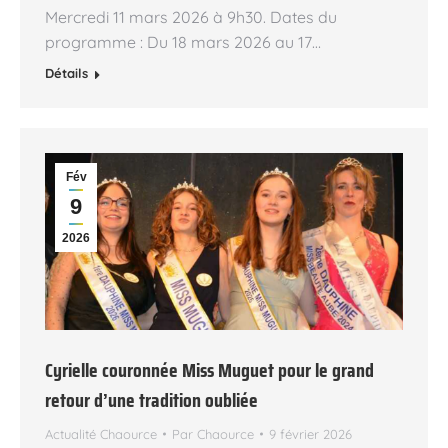
Mercredi 11 mars 2026 à 9h30. Dates du
programme : Du 18 mars 2026 au 17…
Détails
Fév
9
2026
Cyrielle couronnée Miss Muguet pour le grand
retour d’une tradition oubliée
Actualité Chaource
Par
Chaource
9 février 2026