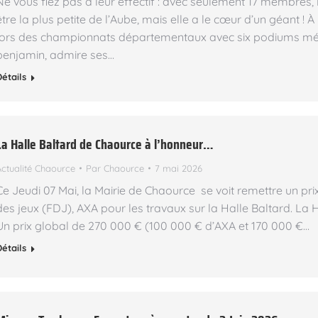
Ne vous fiez pas à leur effectif : avec seulement 17 membres,
être la plus petite de l’Aube, mais elle a le cœur d’un géant !
lors des championnats départementaux avec six podiums mémo
benjamin, admire ses…
Détails
La Halle Baltard de Chaource à l’honneur…
Actualité Chaource
Par
Chaource
7 mai 2026
Ce Jeudi 07 Mai, la Mairie de Chaource se voit remettre un pr
des jeux (FDJ), AXA pour les travaux sur la Halle Baltard. La
Un prix global de 270 000 € (100 000 € d’AXA et 170 000 €…
Détails