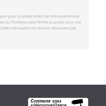
gure pour la préservation de notre patrimoine
 Mise au Tombeau sera fermé au public pour une
Cette interruption est rendue nécessaire par