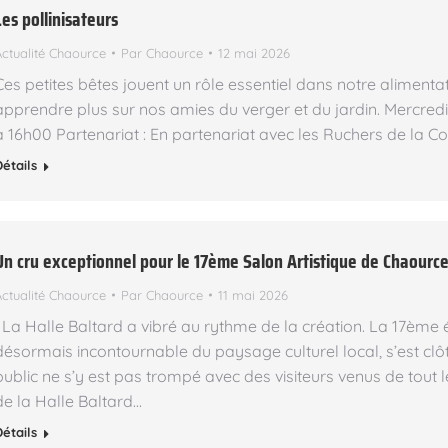
Les pollinisateurs
Actualité Chaource
Par
Chaource
12 mai 2026
Ces petites bêtes jouent un rôle essentiel dans notre alimenta
apprendre plus sur nos amies du verger et du jardin. Mercredi
à 16h00 Partenariat : En partenariat avec les Ruchers de la C
Détails
Un cru exceptionnel pour le 17ème Salon Artistique de Chaourc
Actualité Chaource
Par
Chaource
11 mai 2026
La Halle Baltard a vibré au rythme de la création. La 17ème é
désormais incontournable du paysage culturel local, s’est clôt
public ne s’y est pas trompé avec des visiteurs venus de tout
de la Halle Baltard…
Détails