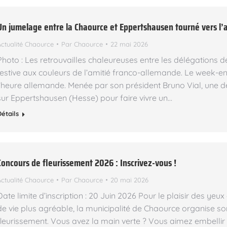
Un jumelage entre la Chaource et Eppertshausen tourné vers l’
Actualité Chaource
Par
Chaource
22 mai 2026
Photo : Les retrouvailles chaleureuses entre les délégations 
festive aux couleurs de l’amitié franco-allemande. Le week-en
l’heure allemande. Menée par son président Bruno Vial, une d
sur Eppertshausen (Hesse) pour faire vivre un…
Détails
Concours de fleurissement 2026 : Inscrivez-vous !
Actualité Chaource
Par
Chaource
20 mai 2026
Date limite d’inscription : 20 Juin 2026 Pour le plaisir des ye
de vie plus agréable, la municipalité de Chaource organise 
fleurissement. Vous avez la main verte ? Vous aimez embellir v