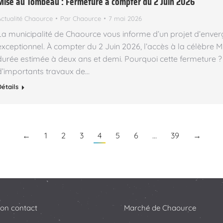
Mise au Tombeau : Fermeture à compter du 2 Juin 2026
Actualité Chaource
Par
Chaource
7 mai 2026
La municipalité de Chaource vous informe d’un projet d’enver
exceptionnel. À compter du 2 Juin 2026, l’accès à la célèbre
durée estimée à deux ans et demi. Pourquoi cette fermeture ? 
d’importants travaux de…
Détails
←
1
2
3
4
5
6
…
39
→
ion contact
Marché de Chaource