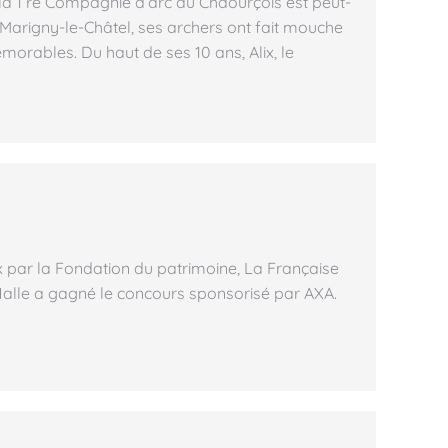
 la 1 re Compagnie d’arc du Chaourçois est peut-
 À Marigny-le-Châtel, ses archers ont fait mouche
rables. Du haut de ses 10 ans, Alix, le
ix par la Fondation du patrimoine, La Française
 Halle a gagné le concours sponsorisé par AXA.