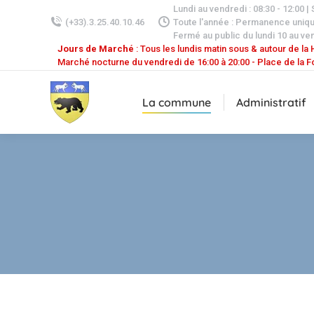
Lundi au vendredi : 08:30 - 12:00 |
(+33).3.25.40.10.46
Toute l'année : Permanence uniq
Fermé au public du lundi 10 au ven
Jours de Marché
: Tous les lundis matin sous & autour de la H
Marché nocturne du vendredi de 16:00 à 20:00 - Place de la F
La commune
Administratif