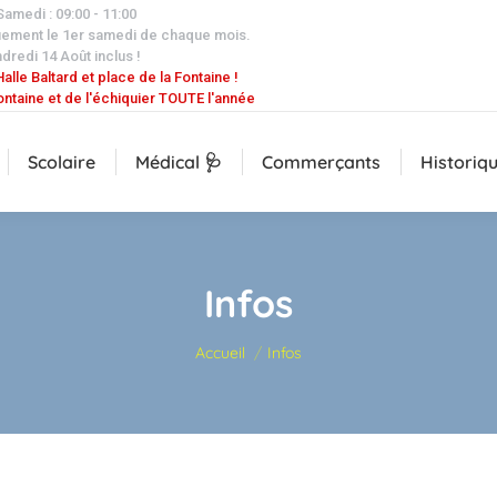
 Samedi : 09:00 - 11:00
uement le 1er samedi de chaque mois.
dredi 14 Août inclus !
alle Baltard et place de la Fontaine !
ontaine et de l'échiquier TOUTE l'année
Scolaire
Médical 🩺
Commerçants
Historiq
Infos
Vous êtes ici :
Accueil
Infos