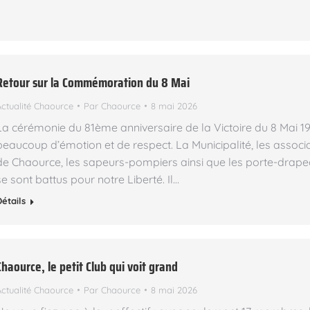
Retour sur la Commémoration du 8 Mai
Actualité Chaource
Par
Chaource
8 mai 2026
La cérémonie du 81ème anniversaire de la Victoire du 8 Mai 19
beaucoup d’émotion et de respect. La Municipalité, les assoc
de Chaource, les sapeurs-pompiers ainsi que les porte-drap
se sont battus pour notre Liberté. Il…
Détails
Chaource, le petit Club qui voit grand
Actualité Chaource
Par
Chaource
8 mai 2026