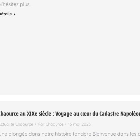
N’hésitez plus…
Détails
Chaource au XIXe siècle : Voyage au cœur du Cadastre Napoléo
Actualité Chaource
Par
Chaource
13 mai 2026
Une plongée dans notre histoire foncière Bienvenue dans les a