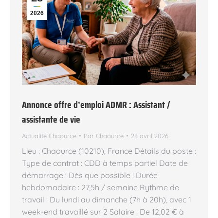
2026
Annonce offre d’emploi ADMR : Assistant /
assistante de vie
Actualité Chaource
Par
Chaource
28 avril 2026
Lieu : Chaource (10210), France Détails du poste :
Type de contrat : CDD à temps partiel Date de
démarrage : Dès que possible ! Durée
hebdomadaire : 27,5h / semaine Rythme de
travail : Du lundi au dimanche (7h à 20h), avec 1
week-end travaillé sur 2 Salaire : De 12,02 € à