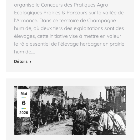
organise le Concours des Pratiques Agro-
Ecologiques Prairies & Parcours sur la vallée de
l’Armance. Dans ce territoire de Champagne
humide, où deux tiers des exploitations sont des
élevages, cette initiative vise à mettre en valeur
le rôle essentiel de l’élevage herbager en prairie
humide,…
Détails
Mai
6
2026