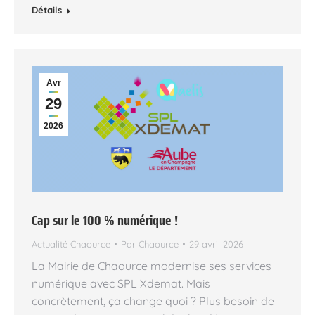
Détails
Avr
29
2026
Cap sur le 100 % numérique !
Actualité Chaource
Par
Chaource
29 avril 2026
La Mairie de Chaource modernise ses services
numérique avec SPL Xdemat. Mais
concrètement, ça change quoi ? Plus besoin de