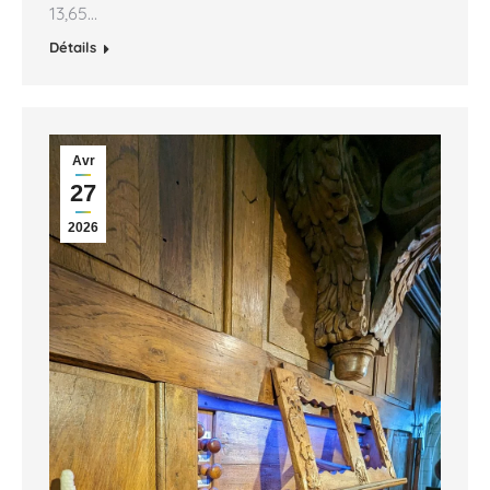
13,65…
Détails
Avr
27
2026