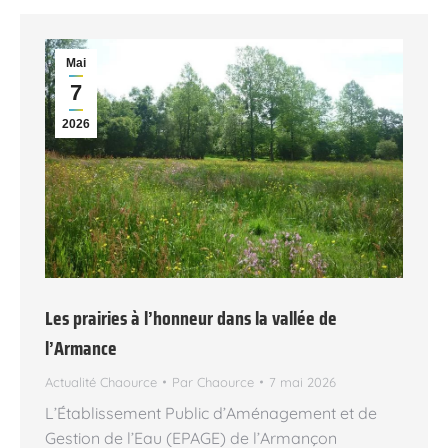
Mai
7
2026
Les prairies à l’honneur dans la vallée de
l’Armance
Actualité Chaource
Par
Chaource
7 mai 2026
L’Établissement Public d’Aménagement et de
Gestion de l’Eau (EPAGE) de l’Armançon