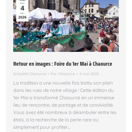
4
2026
Retour en images : Foire du 1er Mai à Chaource
Actualité Chaource
Par
Chaource
4 mai 2026
La tradition a une nouvelle fois battu son plein
dans les rues de notre village ! Cette édition du
1er Mai a transformé Chaource en un immense
lieu de rencontre, de partage et de convivialité.
Vous avez été nombreux à déambuler entre les
étals, à la recherche de la perle rare ou
simplement pour profiter…