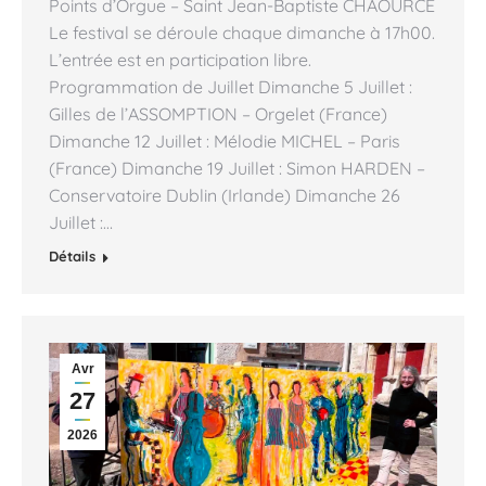
Points d’Orgue – Saint Jean-Baptiste CHAOURCE
Le festival se déroule chaque dimanche à 17h00.
L’entrée est en participation libre.
Programmation de Juillet Dimanche 5 Juillet :
Gilles de l’ASSOMPTION – Orgelet (France)
Dimanche 12 Juillet : Mélodie MICHEL – Paris
(France) Dimanche 19 Juillet : Simon HARDEN –
Conservatoire Dublin (Irlande) Dimanche 26
Juillet :…
Détails
Avr
27
2026