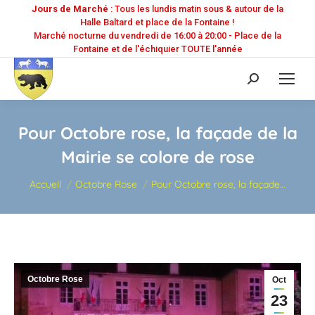
Jours de Marché
: Tous les lundis matin sous & autour de la
Halle Baltard et place de la Fontaine !
Marché nocturne du vendredi de 16:00 à 20:00 - Place de la
Fontaine et de l'échiquier TOUTE l'année
Recherche
:
Pour Octobre rose, la façade de la
Mairie se colore de rose
Vous êtes ici :
Accueil
Octobre Rose
Pour Octobre rose, la façade…
Octobre Rose
Oct
23