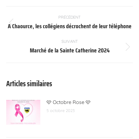
Navigation
PRÉCÉDENT
article
A Chaource, les collégiens décrochent de leur téléphone
Article
précédent
:
SUIVANT
Marché de la Sainte Catherine 2024
Article
suivant
:
Articles similaires
🩷 Octobre Rose 🩷
5 octobre 2023