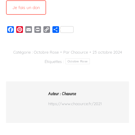
Je fais un don
Facebook
Pinterest
Email
Print
Copy
Partager
Link
Catégorie :
Octobre Rose
Par
Chaource
23 octobre 2024
Étiquettes :
Octobre Rose
Auteur :
Chaource
https://www.chaource.fr/2021