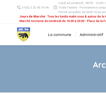
Lundi au vendredi : 08:30 - 12:00 |
(+33).3.25.40.10.46
Toute l'année : Permanence uniq
Fermé au public du lundi 10 au ven
Jours de Marché
: Tous les lundis matin sous & autour de la H
Marché nocturne du vendredi de 16:00 à 20:00 - Place de la F
La commune
Administratif
Arc