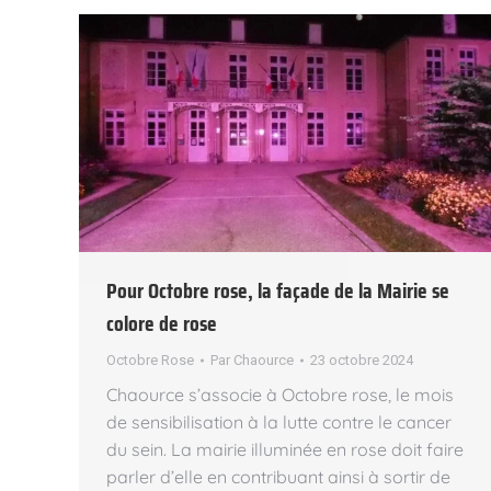
Pour Octobre rose, la façade de la Mairie se
colore de rose
Octobre Rose
Par
Chaource
23 octobre 2024
Chaource s’associe à Octobre rose, le mois
de sensibilisation à la lutte contre le cancer
du sein. La mairie illuminée en rose doit faire
parler d’elle en contribuant ainsi à sortir de