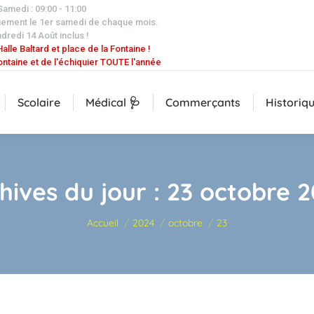
 Samedi : 09:00 - 11:00
uement le 1er samedi de chaque mois.
dredi 14 Août inclus !
alle Baltard et place de la Fontaine !
ontaine et de l'échiquier TOUTE l'année
Scolaire
Médical 🩺
Commerçants
Historiq
hives du jour :
23 octobre 
Vous êtes ici :
Accueil
2024
octobre
23