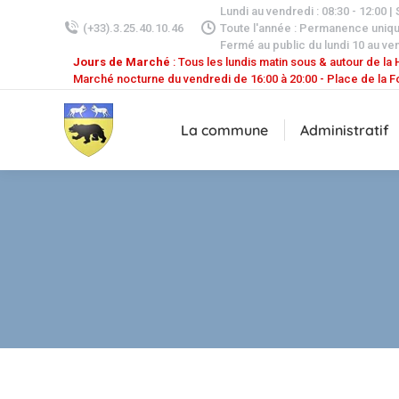
Lundi au vendredi : 08:30 - 12:00 |
(+33).3.25.40.10.46
Toute l'année : Permanence uniq
Fermé au public du lundi 10 au ven
Jours de Marché
: Tous les lundis matin sous & autour de la H
Marché nocturne du vendredi de 16:00 à 20:00 - Place de la F
La commune
Administratif