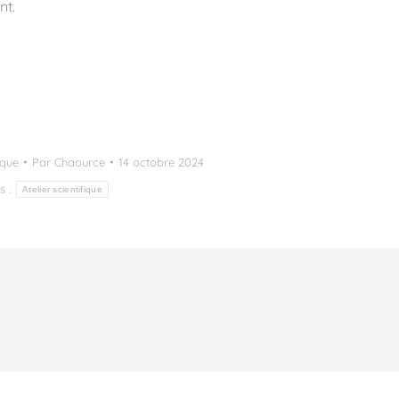
nt.
ique
Par
Chaource
14 octobre 2024
s :
Atelier scientifique