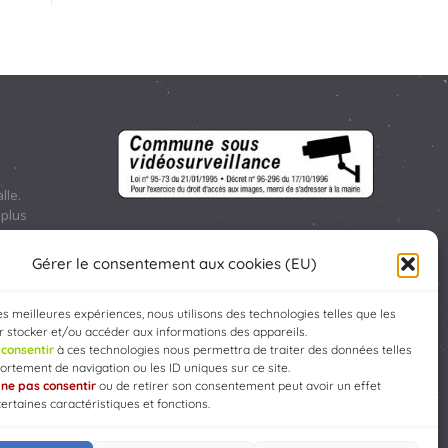
lle.
 plus
sse :
.40.10.46
Gérer le consentement aux cookies (EU)
les meilleures expériences, nous utilisons des technologies telles que les
 stocker et/ou accéder aux informations des appareils.
e
consentir
à ces technologies nous permettra de traiter des données telles
rtement de navigation ou les ID uniques sur ce site.
e
ne pas consentir
ou de retirer son consentement peut avoir un effet
certaines caractéristiques et fonctions.