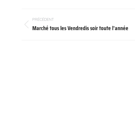
Navigation
PRÉCÉDENT
article
Marché tous les Vendredis soir toute l’année
Article
précédent
: