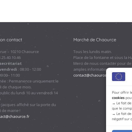
ion contact
Marché de Chaource
 rue – 10210 Chaource
Tous les lundis matin.
.3.25.40.10.46
Place de la fontaine et sous la Ha
secrétariat
Merci de nous contacter pour de
 vendredi
: 08:30 - 12:00
amples informations à cette adre
09:00 - 11:00
contact@chaource.fr
ou au 03.25
nnée : Permanence uniquement le
i de chaque mois.
Pour offrir 
ublic du lundi 10 au vendredi 14
cookies
pour
s
→
Le fait d
 Jacques affiché sur la porte du
que le compo
 de mairie !
→
Le fait d
tact@chaource.fr
négatif sur 