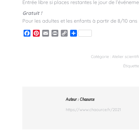
Entrée libre si places restantes le jour de l’événeme
Gratuit !
Pour les adultes et les enfants à partir de 8/10 ans
Facebook
Pinterest
Email
Print
Copy
Partager
Link
Catégorie :
Atelier scientif
Étiquette
Auteur :
Chaource
https://www.chaource.fr/2021