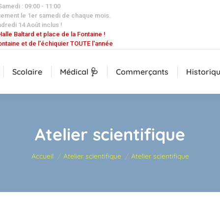
 Samedi : 09:00 - 11:00
uement le 1er samedi de chaque mois.
dredi 14 Août inclus !
alle Baltard et place de la Fontaine !
ontaine et de l'échiquier TOUTE l'année
Scolaire
Médical 🩺
Commerçants
Historiq
Atelier scientifique
Vous êtes ici :
Accueil
Atelier scientifique
Atelier scientifique