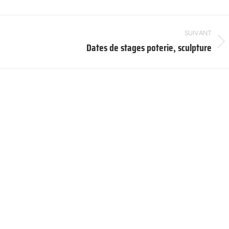
SUIVANT
Dates de stages poterie, sculpture
Article
suivant
: