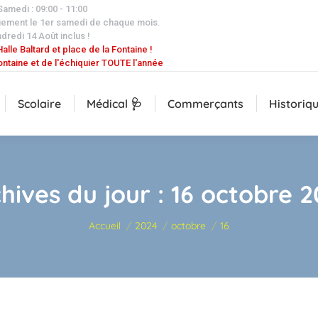
 Samedi : 09:00 - 11:00
uement le 1er samedi de chaque mois.
dredi 14 Août inclus !
alle Baltard et place de la Fontaine !
ontaine et de l'échiquier TOUTE l'année
Scolaire
Médical 🩺
Commerçants
Historiq
hives du jour :
16 octobre 
Vous êtes ici :
Accueil
2024
octobre
16