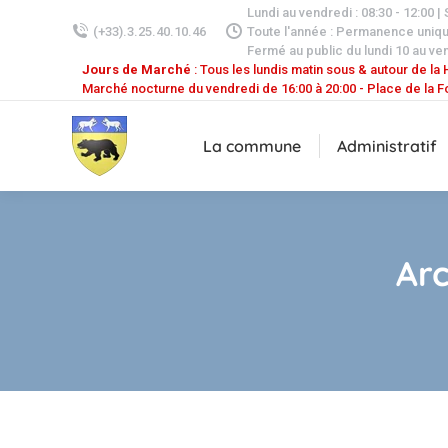
Lundi au vendredi : 08:30 - 12:00 |
(+33).3.25.40.10.46
Toute l'année : Permanence uniq
Fermé au public du lundi 10 au ven
Jours de Marché
: Tous les lundis matin sous & autour de la H
Marché nocturne du vendredi de 16:00 à 20:00 - Place de la F
La commune
Administratif
Arc