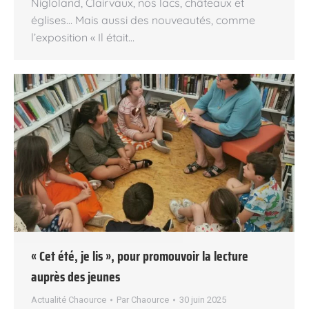
Nigloland, Clairvaux, nos lacs, châteaux et
églises… Mais aussi des nouveautés, comme
l’exposition « Il était…
« Cet été, je lis », pour promouvoir la lecture
auprès des jeunes
Actualité Chaource
Par
Chaource
30 juin 2025