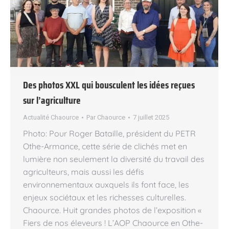
Des photos XXL qui bousculent les idées reçues
sur l’agriculture
Actualité Chaource
Par
Chaource
7 juillet 2025
Photo: Pour Roger Bataille, président du PETR
Othe-Armance, cette série de clichés met en
lumière non seulement la diversité du travail des
agriculteurs, mais aussi les défis
environnementaux auxquels ils font face, les
enjeux sociétaux et les richesses culturelles.
Chaource. Huit grandes photos de l’exposition «
Fiers de nos éleveurs ! L’AOP Chaource en Othe-