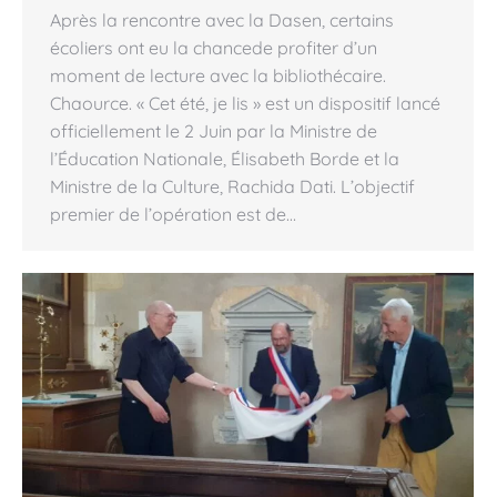
Après la rencontre avec la Dasen, certains
écoliers ont eu la chancede profiter d’un
moment de lecture avec la bibliothécaire.
Chaource. « Cet été, je lis » est un dispositif lancé
officiellement le 2 Juin par la Ministre de
l’Éducation Nationale, Élisabeth Borde et la
Ministre de la Culture, Rachida Dati. L’objectif
premier de l’opération est de…