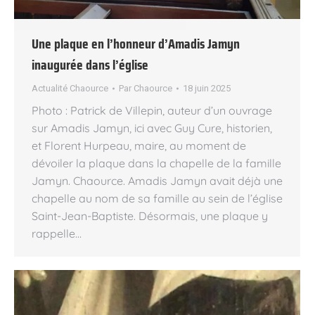
Une plaque en l’honneur d’Amadis Jamyn
inaugurée dans l’église
Actualité Chaource
Par
Chaource
18 juin 2025
Photo : Patrick de Villepin, auteur d’un ouvrage
sur Amadis Jamyn, ici avec Guy Cure, historien,
et Florent Hurpeau, maire, au moment de
dévoiler la plaque dans la chapelle de la famille
Jamyn. Chaource. Amadis Jamyn avait déjà une
chapelle au nom de sa famille au sein de l’église
Saint-Jean-Baptiste. Désormais, une plaque y
rappelle…