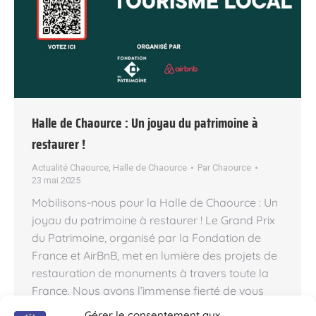
Halle de Chaource : Un joyau du patrimoine à
restaurer !
Actualité Chaource
,
Halle de Chaource
Par
Chaource
23 mai 2025
Mobilisons-nous pour la Halle de Chaource : Un
joyau du patrimoine à restaurer ! Le Grand Prix
du Patrimoine, organisé par la Fondation de
France et AirBnB, met en lumière des projets de
restauration de monuments à travers toute la
France. Nous avons l’immense fierté de vous
annoncer que la Halle de Chaource a été…
Gérer le consentement aux