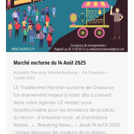
Marché nocturne du 14 Août 2025
Actualité Chaource
,
Marché Nocturne
Par
Chaource
3 juillet 2025
LE Traditionnel Marché nocturne de Chaource
!Un évènement majeur à noter dès à présent
dans votre agenda. LE rendez-vous
incontournable pour les amateurs de produits
du terroir , d’artisanat local , et d’ambiance
festive… ↓… Breaking News… ↓ Jeudi 14 AoÛt 2025
! Venez découvrir les saveurs de la région ,