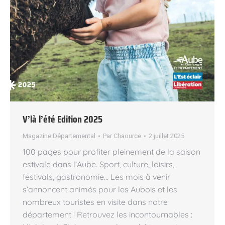
V’là l’été Edition 2025
Magazine Départemental
Par
Chaource
2 juillet 2025
100 pages pour profiter pleinement de la saison
estivale dans l’Aube. Sport, culture, loisirs,
festivals, gastronomie… Les mois à venir
s’annoncent animés pour les Aubois et les
nombreux touristes en visite dans notre
département ! Retrouvez les incontournables :