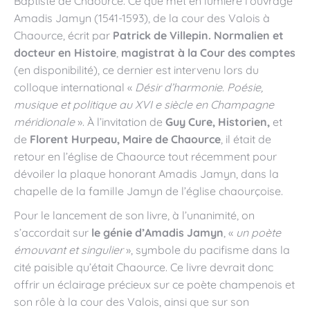
Baptiste de Chaource. Ce que met en lumière l’ouvrage
Amadis Jamyn (1541-1593), de la cour des Valois à
Chaource, écrit par
Patrick de Villepin. Normalien et
docteur en Histoire
,
magistrat à la Cour des comptes
(en disponibilité), ce dernier est intervenu lors du
colloque international «
Désir d’harmonie. Poésie,
musique et politique au XVI e siècle en Champagne
méridionale
». À l’invitation de
Guy Cure, Historien,
et
de
Florent Hurpeau, Maire de Chaource
, il était de
retour en l’église de Chaource tout récemment pour
dévoiler la plaque honorant Amadis Jamyn, dans la
chapelle de la famille Jamyn de l’église chaourçoise.
Pour le lancement de son livre, à l’unanimité, on
s’accordait sur
le génie d’Amadis Jamyn
, «
un poète
émouvant et singulier
», symbole du pacifisme dans la
cité paisible qu’était Chaource. Ce livre devrait donc
offrir un éclairage précieux sur ce poète champenois et
son rôle à la cour des Valois, ainsi que sur son