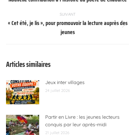
précédent
:
SUIVANT
« Cet été, je lis », pour promouvoir la lecture auprès des
Article
jeunes
suivant
:
Articles similaires
Jeux inter villages
24 juillet 2026
Partir en Livre : les jeunes lecteurs
conquis par leur après-midi
21 juillet 2026