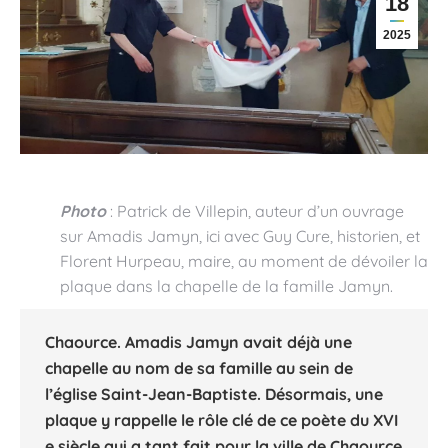
18
2025
Photo
: Patrick de Villepin, auteur d’un ouvrage
sur Amadis Jamyn, ici avec Guy Cure, historien, et
Florent Hurpeau, maire, au moment de dévoiler la
plaque dans la chapelle de la famille Jamyn.
Chaource
.
Amadis Jamyn
avait déjà une
chapelle au nom de sa famille au sein de
l’
église Saint-Jean-Baptiste
. Désormais, une
plaque y rappelle le rôle clé de ce poète du XVI
e siècle qui a tant fait pour la ville de Chaource