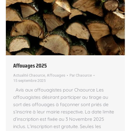
Affouages 2025
Actualité Chaource
,
Affouages
Par
Chaource
15 septembre 2025
Avis aux affouagistes pour Chaource Les
affouagistes désirant participer au tirage au
sort des affouages à façonner sont priés de
s’inscrire à leur mairie respective. La date limite
d’inscription est fixée au 3 Novembre 2025
inclus. L’inscription est gratuite. Seules les