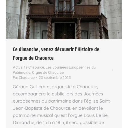
Ce dimanche, venez découvrir l’Histoire de
l’orgue de Chaource
Actualité Chaource
,
Les Journées Européennes du
Patrimoine
,
Orgue de Chaource
Par
Chaource
20 septembre 2025
Géraud Guillemot, organiste à Chaource,
accompagnera le public lors des Journées
européennes du patrimoine dans l’église Saint-
Jean-Baptiste de Chaource, en dévoilant le
patrimoine musical qu’est l’orgue Louis Le Bé.
Dimanche, de 15 h à 18 h, il sera possible de