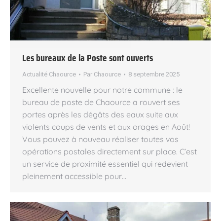
Les bureaux de la Poste sont ouverts
Actualité Chaource
Par
Chaource
8 septembre 2025
Excellente nouvelle pour notre commune : le
bureau de poste de Chaource a rouvert ses
portes après les dégâts des eaux suite aux
violents coups de vents et aux orages en Août!
Vous pouvez à nouveau réaliser toutes vos
opérations postales directement sur place. C’est
un service de proximité essentiel qui redevient
pleinement accessible pour…