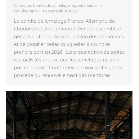
Chaource
,
Comité de Jumelage
,
Eppertshausen
Par
Chaource
19 septembre 2025
Le comité de jumelage Franco-Allemand de
Chaource s’est récemment réuni en assemblée
générale afin de dresser le bilan des animations
et de planifier celles auxquelles il souhaite
prendre part en 2026. La présentation de toutes
ces activités prouve que les jumelages ne sont
pas endormis. Conformément aux statuts, il est
procédé au renouvellement des membres…