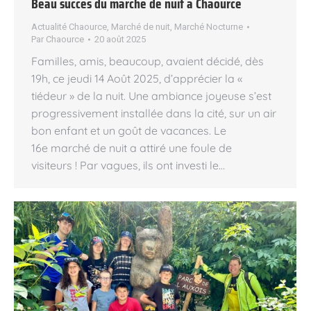
Beau succès du marché de nuit à Chaource
Actualité Chaource
,
Marché de nuit
,
Marché Nocturne
Par
Chaource
20 août 2025
Familles, amis, beaucoup, avaient décidé, dès
19h, ce jeudi 14 Août 2025, d’apprécier la «
tiédeur » de la nuit. Une ambiance joyeuse s’est
progressivement installée dans la cité, sur un air
bon enfant et un goût de vacances. Le
16e marché de nuit a attiré une foule de
visiteurs ! Par vagues, ils ont investi le…