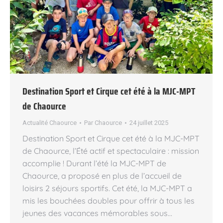
Destination Sport et Cirque cet été à la MJC-MPT
de Chaource
Actualité Chaource
Par
Chaource
24 juillet 2025
Destination Sport et Cirque cet été à la MJC-MPT
de Chaource, l’Été actif et spectaculaire : mission
accomplie ! Durant l’été la MJC-MPT de
Chaource, a proposé en plus de l’accueil de
loisirs 2 séjours sportifs. Cet été, la MJC-MPT a
mis les bouchées doubles pour offrir à tous les
jeunes des vacances mémorables sous…