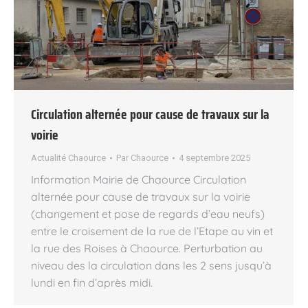
Circulation alternée pour cause de travaux sur la
voirie
Actualité Chaource
Par
Chaource
4 septembre 2025
Information Mairie de Chaource Circulation
alternée pour cause de travaux sur la voirie
(changement et pose de regards d’eau neufs)
entre le croisement de la rue de l’Etape au vin et
la rue des Roises à Chaource. Perturbation au
niveau des la circulation dans les 2 sens jusqu’à
lundi en fin d’après midi.