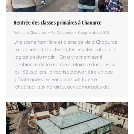
Rentrée des classes primaires à Chaource
Actualité Chaource
Par
Chaource
3 septembre 2025
Une scène familière et pleine de vie à Chaource
La sonnerie de la cloche, les cris des enfants et
l’agitation du matin… On a vraiment senti
l’ambiance de la rentrée scolaire ce lundi. Pour
les 162 écoliers, la reprise pouvait être un peu
difficile après les vacances. « Il faut se
réhabituer aux horaires, aux camarades de…