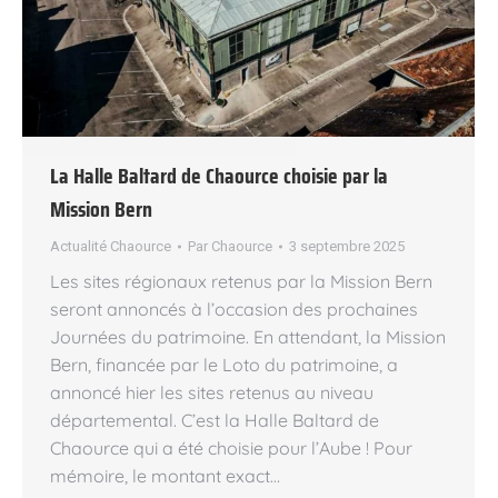
La Halle Baltard de Chaource choisie par la
Mission Bern
Actualité Chaource
Par
Chaource
3 septembre 2025
Les sites régionaux retenus par la Mission Bern
seront annoncés à l’occasion des prochaines
Journées du patrimoine. En attendant, la Mission
Bern, financée par le Loto du patrimoine, a
annoncé hier les sites retenus au niveau
départemental. C’est la Halle Baltard de
Chaource qui a été choisie pour l’Aube ! Pour
mémoire, le montant exact…