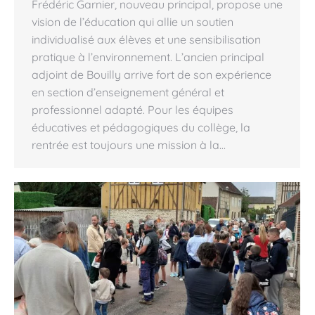
Frédéric Garnier, nouveau principal, propose une
vision de l’éducation qui allie un soutien
individualisé aux élèves et une sensibilisation
pratique à l’environnement. L’ancien principal
adjoint de Bouilly arrive fort de son expérience
en section d’enseignement général et
professionnel adapté. Pour les équipes
éducatives et pédagogiques du collège, la
rentrée est toujours une mission à la…