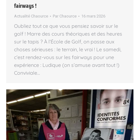
fairways !
Actualité Chaource
Par
Chaource
16 mars 2026
Oubliez tout ce que vous pensiez savoir sur le
golf ! Marre des cours théoriques et des heures
sur le tapis ? À l’École de Golf, on passe aux
choses sérieuses : le terrain, le vrai ! Le samedi,
c’est rendez-vous sur les fairways pour une
expérience : Ludique (on s’amuse avant tout !)
Conviviale…