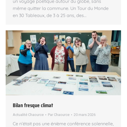
un voyage poétique autour du globe, sans
même quitter la commune. Un Tour du Monde
en 30 Tableaux, de 3 à 25 ans, des…
Bilan fresque climat
Actualité Chaource
Par
Chaource
20 mars 2026
Ce n’était pas une énième conférence solennelle,