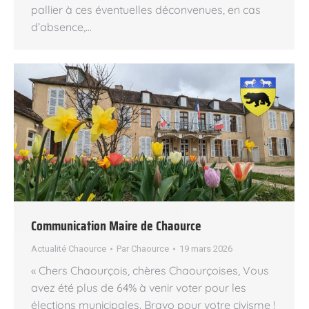
pallier à ces éventuelles déconvenues, en cas
d’absence,…
Communication Maire de Chaource
Actualité Chaource
Par
Chaource
19 mars 2026
« Chers Chaourçois, chères Chaourçoises, Vous
avez été plus de 64% à venir voter pour les
élections municipales. Bravo pour votre civisme !