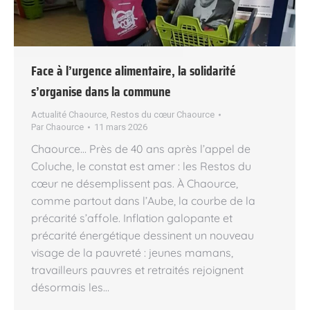
Face à l’urgence alimentaire, la solidarité
s’organise dans la commune
Actualité Chaource
,
Restos du cœur Chaource
Par
Chaource
11 mars 2026
Chaource… Près de 40 ans après l’appel de
Coluche, le constat est amer : les Restos du
cœur ne désemplissent pas. À Chaource,
comme partout dans l’Aube, la courbe de la
précarité s’affole. Inflation galopante et
précarité énergétique dessinent un nouveau
visage de la pauvreté : jeunes mamans,
travailleurs pauvres et retraités rejoignent
désormais les…