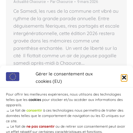
Actualité Chaource
Par
Chaource
9 mars 2026
Ce Samedi, les rues de la commune ont vibré au
rythme de la grande parade annuelle. Entre
déguisements féeriques, rires partagés et escale
intergénérationnelle, cette édition 2026 restera
gravée dans les mémoires comme une
parenthèse enchantée. Un vent de liberté sur la
cité Il flottait comme un air de joyeuse pagaille
samedi après-midi à Chaource.…
Gérer le consentement aux
cookies (EU)
←
1
…
5
6
7
8
9
…
17
Pour offrir les meilleures expériences, nous utilisons des technologies
telles que les
cookies
pour stocker et/ou accéder aux informations des
→
appareils.
→
Le fait de
consentir
à ces technologies nous permettra de traiter des
données telles que le comportement de navigation ou les ID uniques sur
ce site.
→
Le fait de
ne pas consentir
ou de retirer son consentement peut avoir
un effet négatif sur certaines caractéristiques et fonctions.