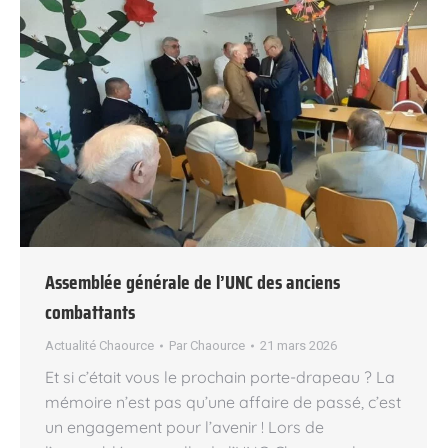
Assemblée générale de l’UNC des anciens
combattants
Actualité Chaource
Par
Chaource
21 mars 2026
Et si c’était vous le prochain porte-drapeau ? La
mémoire n’est pas qu’une affaire de passé, c’est
un engagement pour l’avenir ! Lors de