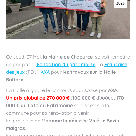
2026
Ce Jeudi 07 Mai,
la Mairie de
Chaource
se voit remettre
un prix par la
Fondation
du
patrimoine
, La
Française
des jeux
(FDJ)
,
AXA
pour les
travaux sur la Halle
Baltard.
La Halle a gagné le concours sponsorisé par
AXA
.
Un prix global de 270 000 €
(
100 000 € d’AXA
et
170
000 € du Loto du Patrimoine
sont versés à la
commune pour sa rénovation à venir…
En présence de
Madame la députée
Valérie Bazin-
Malgras
.
Nous remercions tous ceux qui ont voté et qui ont fait