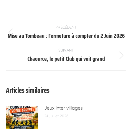
Navigation
PRÉCÉDENT
article
Mise au Tombeau : Fermeture à compter du 2 Juin 2026
Article
précédent
:
SUIVANT
Chaource, le petit Club qui voit grand
Article
suivant
:
Articles similaires
Jeux inter villages
24 juillet 2026