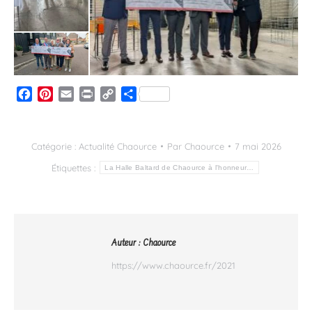
Facebook
Pinterest
Email
Print
Copy
Partager
Link
Catégorie :
Actualité Chaource
Par
Chaource
7 mai 2026
Étiquettes :
La Halle Baltard de Chaource à l'honneur…
Auteur :
Chaource
https://www.chaource.fr/2021