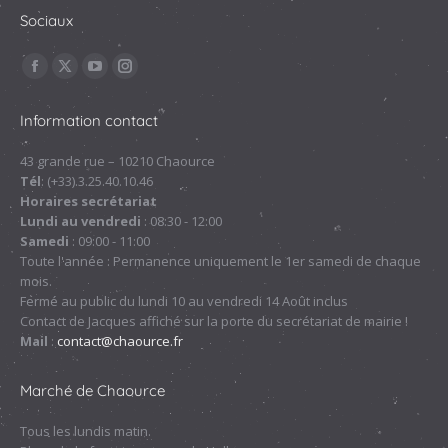
Sociaux
Trouvez nous sur :
La
La
La
La
page
page
page
page
Information contact
Facebook
X
YouTube
Instagram
s'ouvre
s'ouvre
s'ouvre
s'ouvre
43 grande rue – 10210 Chaource
Tél
: (+33).3.25.40.10.46
dans
dans
dans
dans
Horaires secrétariat
une
une
une
une
Lundi au vendredi
: 08:30 - 12:00
nouvelle
nouvelle
nouvelle
nouvelle
Samedi
: 09:00 - 11:00
fenêtre
fenêtre
fenêtre
fenêtre
Toute l'année : Permanence uniquement le 1er samedi de chaque
mois.
Fermé au public du lundi 10 au vendredi 14 Août inclus
Contact de Jacques affiché sur la porte du secrétariat de mairie !
Mail
:
contact@chaource.fr
Marché de Chaource
Tous les lundis matin.