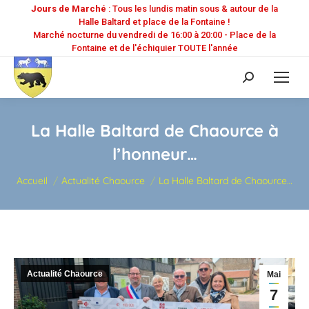
Jours de Marché
: Tous les lundis matin sous & autour de la
Halle Baltard et place de la Fontaine !
Marché nocturne du vendredi de 16:00 à 20:00 - Place de la
Fontaine et de l'échiquier TOUTE l'année
Recherche
:
La Halle Baltard de Chaource à
l’honneur…
Vous êtes ici :
Accueil
Actualité Chaource
La Halle Baltard de Chaource…
Actualité Chaource
Mai
7