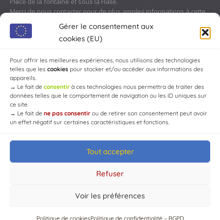
Place de la fontaine et sous la Halle.
Merci de nous contacter pour de plus amples informations à cette
adresse :
contact@chaource.fr
ou au 03.25.40.10.46
Gérer le consentement aux
cookies (EU)
Pour offrir les meilleures expériences, nous utilisons des technologies
telles que les
cookies
pour stocker et/ou accéder aux informations des
appareils.
→
Le fait de
consentir
à ces technologies nous permettra de traiter des
données telles que le comportement de navigation ou les ID uniques sur
ce site.
→
Le fait de
ne pas consentir
ou de retirer son consentement peut avoir
un effet négatif sur certaines caractéristiques et fonctions.
Tout accepter
© Mairie de Chaource [2004-2024] | Tous droits réservés.
Developed by
WEB3-DESIGN
Refuser
Voir les préférences
Politique de cookies
Politique de confidentialité – RGPD