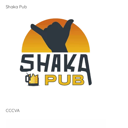
Shaka Pub
CCCVA