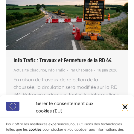
Info Trafic : Travaux et Fermeture de la RD 44
Actualité Chaource
,
Info Trafic
Par
Chaource
18 juin 2026
En raison de travaux de réfection de la
chaussée, la circulation sera modifiée sur la RD
444. Retrouve ci-dessous toutes les informations
pratiques et les itinéraires de déviation mis en
Gérer le consentement aux
place. Période du chantier : Du lundi 20 Juillet
cookies (EU)
2026 au vendredi 14 Août 2026 inclus !
Localisation : Route concernée : RD 444 Zone…
Pour offrir les meilleures expériences, nous utilisons des technologies
telles que les
cookies
pour stocker et/ou accéder aux informations des