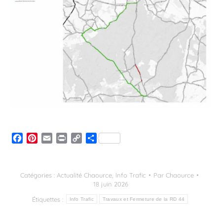
Facebook
Pinterest
Email
Print
Copy
Partager
Link
Catégories :
Actualité Chaource
,
Info Trafic
Par
Chaource
18 juin 2026
Étiquettes :
Info Trafic
Travaux et Fermeture de la RD 44