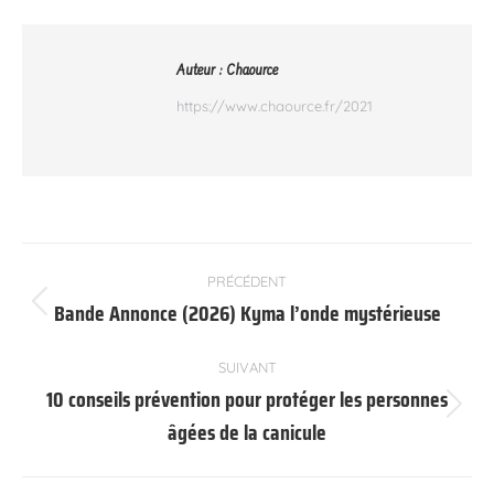
Auteur :
Chaource
https://www.chaource.fr/2021
Navigation
PRÉCÉDENT
article
Bande Annonce (2026) Kyma l’onde mystérieuse
Article
précédent
:
SUIVANT
10 conseils prévention pour protéger les personnes
Article
âgées de la canicule
suivant
: