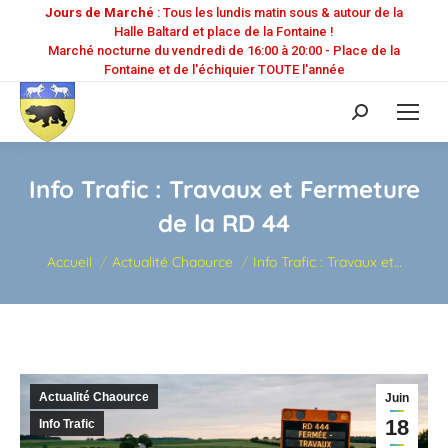
Jours de Marché
: Tous les lundis matin sous & autour de la
Halle Baltard et place de la Fontaine !
Marché nocturne du vendredi de 16:00 à 20:00 - Place de la
Fontaine et de l'échiquier TOUTE l'année
Recherche
:
Info Trafic : Travaux et Fermeture
de la RD 44
Vous êtes ici :
Accueil
Actualité Chaource
Info Trafic : Travaux et…
Actualité Chaource
Juin
18
Info Trafic