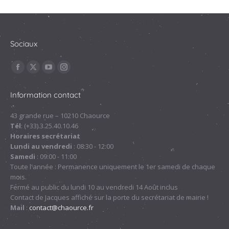
Sociaux
Trouvez nous sur :
La
La
La
La
page
page
page
page
Information contact
Facebook
X
YouTube
Instagram
s'ouvre
s'ouvre
s'ouvre
s'ouvre
43 grande rue – 10210 Chaource
Tél
: (+33).3.25.40.10.46
dans
dans
dans
dans
Horaires secrétariat
une
une
une
une
Lundi au vendredi
: 08:30 - 12:00
nouvelle
nouvelle
nouvelle
nouvelle
Samedi
: 09:00 - 11:00
fenêtre
fenêtre
fenêtre
fenêtre
Toute l'année : Permanence uniquement le 1er samedi de chaque
mois.
Fermé au public du lundi 10 au vendredi 14 Août inclus
Contact de Jacques affiché sur la porte du secrétariat de mairie !
Mail
:
contact@chaource.fr