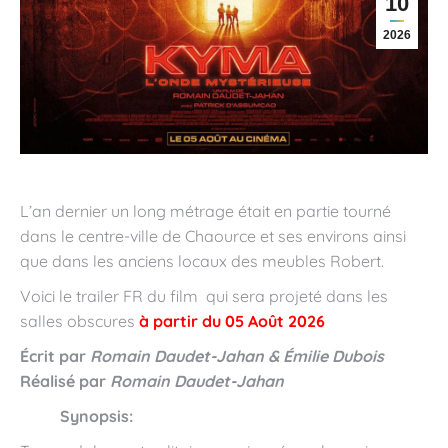
10
2026
L’an dernier un long métrage était en partie tourné
dans le centre-ville de Chaource et ses environs ainsi
que dans les anciens locaux des meubles Robert.
Voici le trailer FR du film qui sera projeté dans les
salles obscures
à partir du 05 Août 2026
Écrit par
Romain Daudet-Jahan & Émilie Dubois
Réalisé par
Romain Daudet-Jahan
Synopsis: