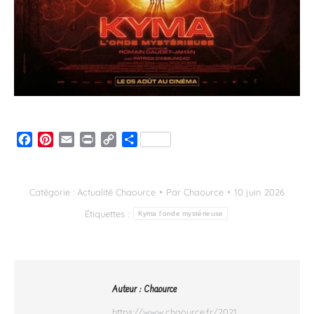
Facebook
Pinterest
Email
Print
Copy
Partager
Link
Catégorie :
Actualité Chaource
Par
Chaource
10 juin 2026
Étiquettes :
Kyma l'onde mystérieuse
Auteur :
Chaource
https://www.chaource.fr/2021