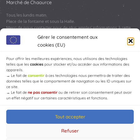
Marché de Chaource
Tous les lundis matin.
Place de la fontaine et sous la Halle.
Merci de nous contacter pour de plus amples informations à cette
adresse :
contact@chaource.fr
ou au 03.25.40.10.46
Gérer le consentement aux
cookies (EU)
Pour offrir les meilleures expériences, nous utilisons des technologies
telles que les
cookies
pour stocker et/ou accéder aux informations des
appareils.
→
Le fait de
consentir
à ces technologies nous permettra de traiter des
données telles que le comportement de navigation ou les ID uniques sur
ce site.
→
Le fait de
ne pas consentir
ou de retirer son consentement peut avoir
un effet négatif sur certaines caractéristiques et fonctions.
Tout accepter
© Mairie de Chaource [2004-2024] | Tous droits réservés.
Developed by
WEB3-DESIGN
Refuser