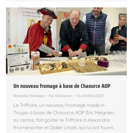
Un nouveau fromage à base de Chaource AOP
Nouveau fromage
Par
Chaource
16 octobre 2023
Le Triffoire, un nouveau fromage made in
Troyes à base de Chaource AOP Éric Meignien,
au centre, fait goûter le Triffoire à Alexandre
Krumenacher et Didier Lincet, qui lui ont fourni