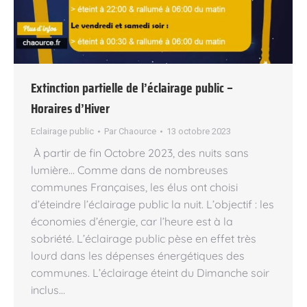
Extinction partielle de l’éclairage public –
Horaires d’Hiver
Eclairage public
Par
Chaource
13 octobre 2023
À partir de fin Octobre 2023, des nuits sans
lumière… Comme dans de nombreuses
communes Françaises, les élus ont choisi
d’éteindre l’éclairage public la nuit. L’objectif : les
économies d’énergie, car l’heure est à la
sobriété. L’éclairage public pèse en effet très
lourd dans les dépenses énergétiques des
communes. L’éclairage éteint du Dimanche soir
inclus…