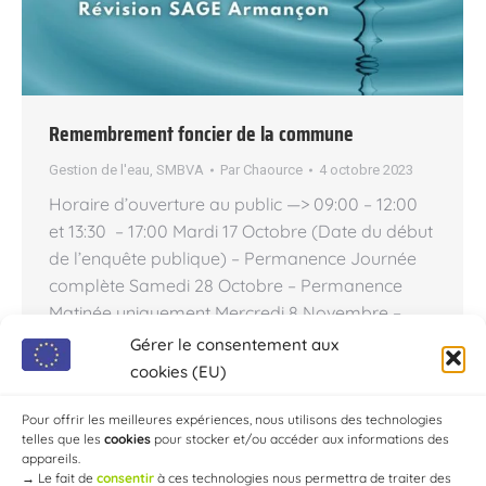
Remembrement foncier de la commune
Gestion de l'eau
,
SMBVA
Par
Chaource
4 octobre 2023
Horaire d’ouverture au public —> 09:00 – 12:00
et 13:30 – 17:00 Mardi 17 Octobre (Date du début
de l’enquête publique) – Permanence Journée
complète Samedi 28 Octobre – Permanence
Matinée uniquement Mercredi 8 Novembre –
Permanence Journée complète Vendredi 17
Gérer le consentement aux
Novembre (Date de fin de l’enquête publique) –
cookies (EU)
Permanence Journée complète Ci-dessous, des
réunions…
Pour offrir les meilleures expériences, nous utilisons des technologies
telles que les
cookies
pour stocker et/ou accéder aux informations des
appareils.
→
Le fait de
consentir
à ces technologies nous permettra de traiter des