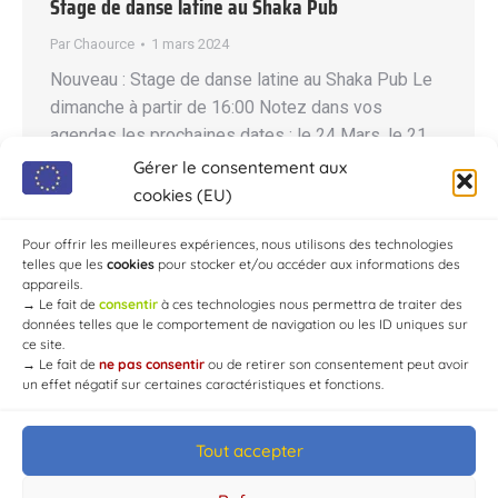
Stage de danse latine au Shaka Pub
Par
Chaource
1 mars 2024
Nouveau : Stage de danse latine au Shaka Pub Le
dimanche à partir de 16:00 Notez dans vos
agendas les prochaines dates : le 24 Mars, le 21
Avril, le 05 Mai 2024. Restauration sur place entre
Gérer le consentement aux
midi et 14:00 Abel Edouardo vous propose des
cookies (EU)
cours de danse latine : Salsa portoricaine, Bachata
Pour offrir les meilleures expériences, nous utilisons des technologies
moderne Inscriptions…
telles que les
cookies
pour stocker et/ou accéder aux informations des
appareils.
→
Le fait de
consentir
à ces technologies nous permettra de traiter des
données telles que le comportement de navigation ou les ID uniques sur
ce site.
→
Le fait de
ne pas consentir
ou de retirer son consentement peut avoir
un effet négatif sur certaines caractéristiques et fonctions.
Tout accepter
© Mairie de Chaource [2004-2024] | Tous droits réservés.
Developed by
WEB3-DESIGN