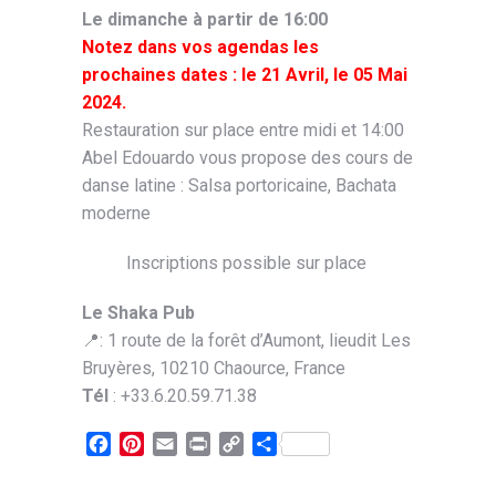
Le dimanche à partir de 16:00
Notez dans vos agendas les
prochaines dates : le 21 Avril, le 05 Mai
2024.
Restauration sur place entre midi et 14:00
Abel Edouardo vous propose des cours de
danse latine : Salsa portoricaine, Bachata
moderne
Inscriptions possible sur place
Le Shaka Pub
📍: 1 route de la forêt d’Aumont, lieudit Les
Bruyères, 10210 Chaource, France
Tél
: +33.6.20.59.71.38
Facebook
Pinterest
Email
Print
Copy
Partager
Link