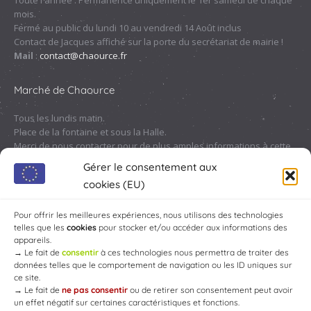
Toute l'année : Permanence uniquement le 1er samedi de chaque
mois.
Fermé au public du lundi 10 au vendredi 14 Août inclus
Contact de Jacques affiché sur la porte du secrétariat de mairie !
Mail
:
contact@chaource.fr
Marché de Chaource
Tous les lundis matin.
Place de la fontaine et sous la Halle.
Merci de nous contacter pour de plus amples informations à cette
adresse :
contact@chaource.fr
ou au 03.25.40.10.46
Gérer le consentement aux
cookies (EU)
Pour offrir les meilleures expériences, nous utilisons des technologies
telles que les
cookies
pour stocker et/ou accéder aux informations des
appareils.
→
Le fait de
consentir
à ces technologies nous permettra de traiter des
données telles que le comportement de navigation ou les ID uniques sur
ce site.
→
Le fait de
ne pas consentir
ou de retirer son consentement peut avoir
un effet négatif sur certaines caractéristiques et fonctions.