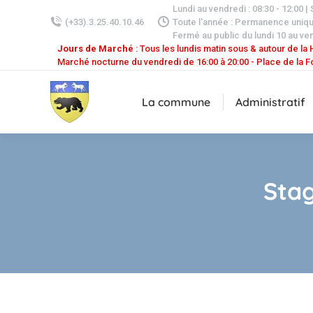
Lundi au vendredi : 08:30 - 12:00 |
(+33).3.25.40.10.46
Toute l'année : Permanence uniq
Fermé au public du lundi 10 au ven
Jours de Marché
: Tous les lundis matin sous & autour de la H
Marché nocturne du vendredi de 16:00 à 20:00 - Place de la F
La commune
Administratif
Stag