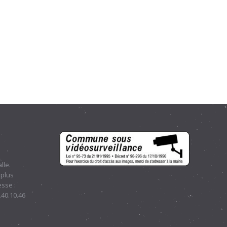
lle.
 plus
sse :
.40.10.46