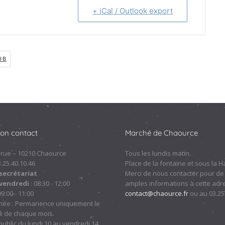
+ iCal / Outlook export
UB
ion contact
Marché de Chaource
 rue – 10210 Chaource
Tous les lundis matin.
.3.25.40.10.46
Place de la fontaine et sous la Ha
secrétariat
Merci de nous contacter pour de
 vendredi
: 08:30 - 12:00
amples informations à cette adre
09:00 - 11:00
contact@chaource.fr
ou au 03.25
nnée : Permanence uniquement le
i de chaque mois.
ublic du lundi 10 au vendredi 14