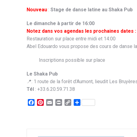
Nouveau
:
Stage de danse latine au Shaka Pub
Le dimanche à partir de 16:00
Notez dans vos agendas les prochaines dates : le
Restauration sur place entre midi et 14:00
Abel Edouardo vous propose des cours de danse lat
Inscriptions possible sur place
Le Shaka Pub
📍: 1 route de la forêt d’Aumont, lieudit Les Bruyèr
Tél
: +33.6.20.59.71.38
Facebook
Pinterest
Email
Print
Copy
Partager
Link