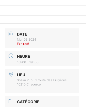
DATE
Mar 03 2024
Expired!
HEURE
16h00 - 19h00
LIEU
Shaka Pub : 1 route des Bruyères
10210 Chaource
CATÉGORIE