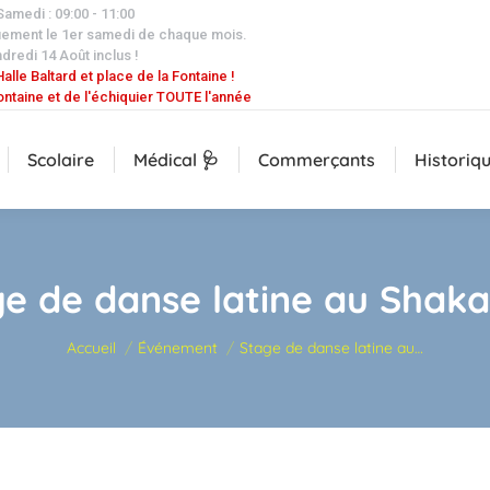
 Samedi : 09:00 - 11:00
uement le 1er samedi de chaque mois.
dredi 14 Août inclus !
alle Baltard et place de la Fontaine !
ontaine et de l'échiquier TOUTE l'année
Scolaire
Médical 🩺
Commerçants
Historiq
e de danse latine au Shak
Vous êtes ici :
Accueil
Événement
Stage de danse latine au…