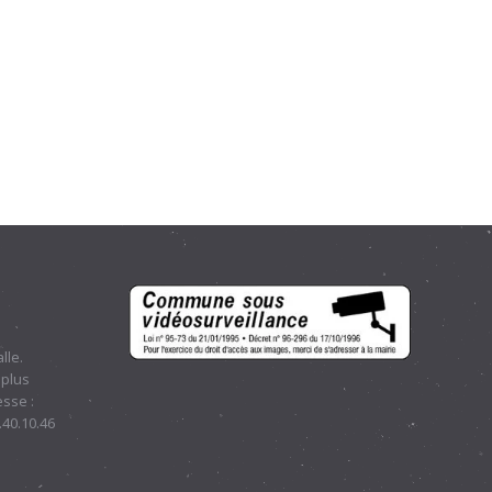
lle.
 plus
sse :
.40.10.46