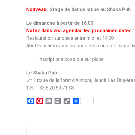
Nouveau
:
Stage de danse latine au Shaka Pub
Le dimanche à partir de 16:00
Notez dans vos agendas les prochaines dates : 
Restauration sur place entre midi et 14:00
Abel Edouardo vous propose des cours de danse lat
Inscriptions possible sur place
Le Shaka Pub
📍: 1 route de la forêt d’Aumont, lieudit Les Bruyèr
Tél
: +33.6.20.59.71.38
Facebook
Pinterest
Email
Print
Copy
Partager
Link