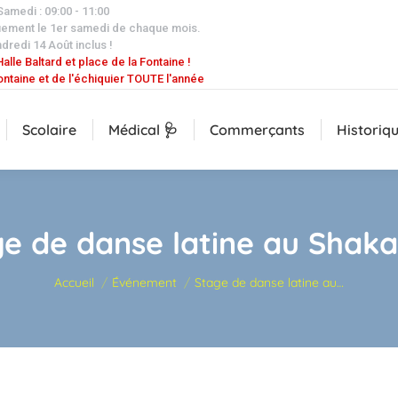
 Samedi : 09:00 - 11:00
uement le 1er samedi de chaque mois.
dredi 14 Août inclus !
alle Baltard et place de la Fontaine !
ontaine et de l'échiquier TOUTE l'année
Scolaire
Médical 🩺
Commerçants
Historiq
e de danse latine au Shak
Vous êtes ici :
Accueil
Événement
Stage de danse latine au…