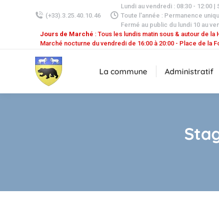
Lundi au vendredi : 08:30 - 12:00 |
(+33).3.25.40.10.46
Toute l'année : Permanence uniq
Fermé au public du lundi 10 au ven
Jours de Marché
: Tous les lundis matin sous & autour de la H
Marché nocturne du vendredi de 16:00 à 20:00 - Place de la F
La commune
Administratif
Stag