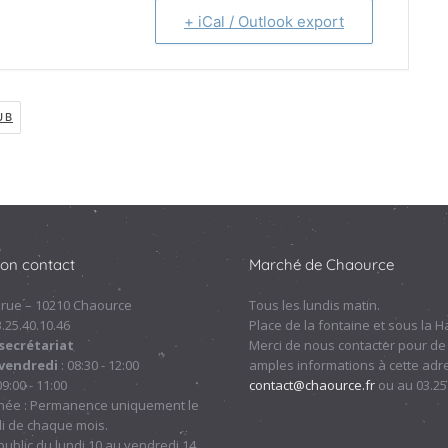
+ iCal / Outlook export
UB
ion contact
Marché de Chaource
 rue – 10210 Chaource
Tous les lundis matin.
.3.25.40.10.46
Place de la fontaine et sous la Ha
secrétariat
Merci de nous contacter pour de
 vendredi
: 08:30 - 12:00
amples informations à cette adre
09:00 - 11:00
contact@chaource.fr
ou au 03.25
nnée : Permanence uniquement le
i de chaque mois.
ublic du lundi 10 au vendredi 14