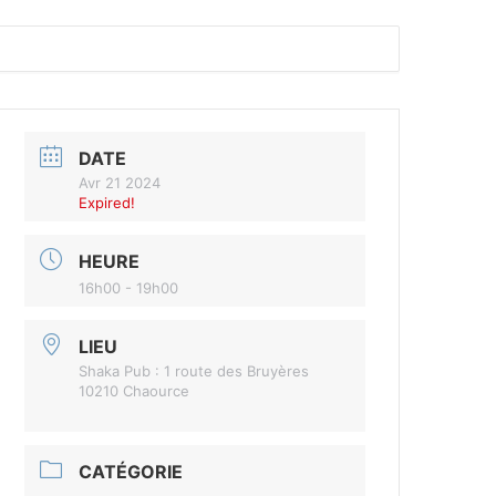
DATE
Avr 21 2024
Expired!
HEURE
16h00 - 19h00
LIEU
Shaka Pub : 1 route des Bruyères
10210 Chaource
CATÉGORIE