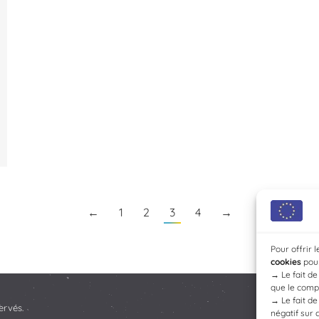
←
1
2
3
4
→
Pour offrir 
cookies
pour
→
Le fait d
que le compo
→
Le fait d
ervés.
négatif sur 