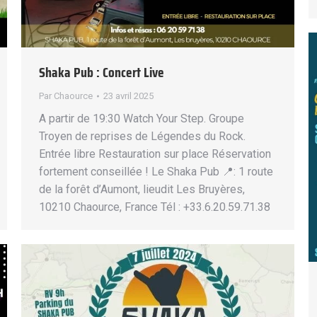
Shaka Pub : Concert Live
Par
Chaource
23 avril 2025
A partir de 19:30 Watch Your Step. Groupe
Troyen de reprises de Légendes du Rock.
Entrée libre Restauration sur place Réservation
fortement conseillée ! Le Shaka Pub 📍: 1 route
de la forêt d’Aumont, lieudit Les Bruyères,
10210 Chaource, France Tél : +33.6.20.59.71.38