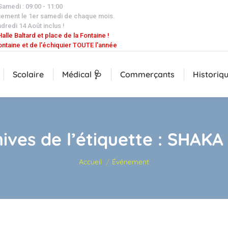
 Samedi : 09:00 - 11:00
uement le 1er samedi de chaque mois.
dredi 14 Août inclus !
alle Baltard et place de la Fontaine !
ontaine et de l'échiquier TOUTE l'année
Scolaire
Médical 🩺
Commerçants
Historiq
ives de l’étiquette :
SHAKA
Vous êtes ici :
Accueil
Événement