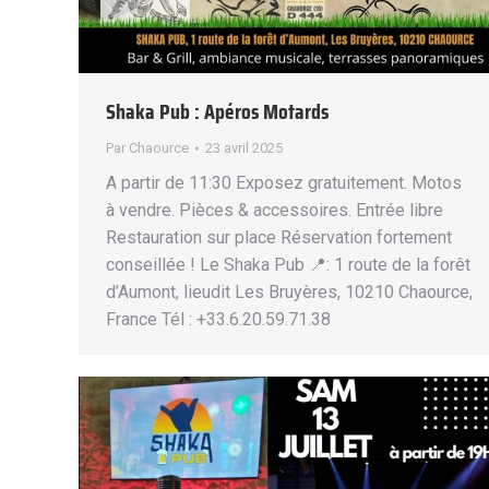
Shaka Pub : Apéros Motards
Par
Chaource
23 avril 2025
A partir de 11:30 Exposez gratuitement. Motos
à vendre. Pièces & accessoires. Entrée libre
Restauration sur place Réservation fortement
conseillée ! Le Shaka Pub 📍: 1 route de la forêt
d’Aumont, lieudit Les Bruyères, 10210 Chaource,
France Tél : +33.6.20.59.71.38