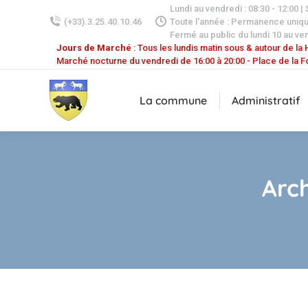
Lundi au vendredi : 08:30 - 12:00 |
(+33).3.25.40.10.46
Toute l'année : Permanence uniq
Fermé au public du lundi 10 au ven
Jours de Marché
: Tous les lundis matin sous & autour de la H
Marché nocturne du vendredi de 16:00 à 20:00 - Place de la F
La commune
Administratif
Arch