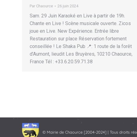
Par
Chaource
26 juin 2024
Sam. 29 Juin Karaoké en Live à partir de 19h.
Chante en Live ! Scène musicale ouverte. Zicos
joue en Live. New Expérience. Entrée libre
Restauration sur place Réservation fortement
conseillée ! Le Shaka Pub 📍: 1 route de la forêt
d’Aumont, lieudit Les Bruyères, 10210 Chaource,
France Tél : +33.6.20.59.71.38
© Mairie de Chaource [2004-2024] | Tous droits rés