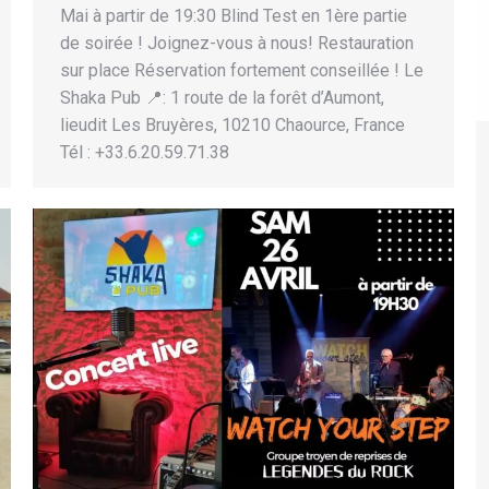
Mai à partir de 19:30 Blind Test en 1ère partie
de soirée ! Joignez-vous à nous! Restauration
sur place Réservation fortement conseillée ! Le
Shaka Pub 📍: 1 route de la forêt d’Aumont,
lieudit Les Bruyères, 10210 Chaource, France
Tél : +33.6.20.59.71.38