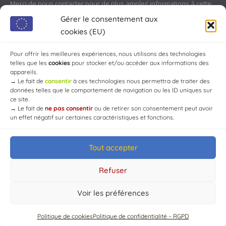
Merci de nous contacter pour de plus amples informations à cette
adresse :
contact@chaource.fr
ou au 03.25.40.10.46
Gérer le consentement aux
cookies (EU)
Pour offrir les meilleures expériences, nous utilisons des technologies
telles que les
cookies
pour stocker et/ou accéder aux informations des
appareils.
→
Le fait de
consentir
à ces technologies nous permettra de traiter des
données telles que le comportement de navigation ou les ID uniques sur
ce site.
→
Le fait de
ne pas consentir
ou de retirer son consentement peut avoir
un effet négatif sur certaines caractéristiques et fonctions.
Tout accepter
© Mairie de Chaource [2004-2024] | Tous droits réservés.
Developed by
WEB3-DESIGN
Refuser
Voir les préférences
Politique de cookies
Politique de confidentialité – RGPD