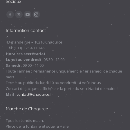
Sociaux
Trouvez nous sur :
La
La
La
La
page
page
page
page
Information contact
Facebook
X
YouTube
Instagram
s'ouvre
s'ouvre
s'ouvre
s'ouvre
43 grande rue – 10210 Chaource
Tél
: (+33).3.25.40.10.46
dans
dans
dans
dans
Horaires secrétariat
une
une
une
une
Lundi au vendredi
: 08:30 - 12:00
nouvelle
nouvelle
nouvelle
nouvelle
Samedi
: 09:00 - 11:00
fenêtre
fenêtre
fenêtre
fenêtre
Toute l'année : Permanence uniquement le 1er samedi de chaque
mois.
Fermé au public du lundi 10 au vendredi 14 Août inclus
Contact de Jacques affiché sur la porte du secrétariat de mairie !
Mail
:
contact@chaource.fr
Marché de Chaource
Tous les lundis matin.
Place de la fontaine et sous la Halle.