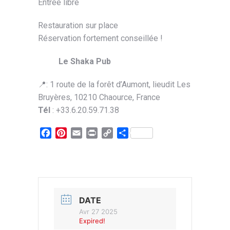
Entrée libre
Restauration sur place
Réservation fortement conseillée !
Le Shaka Pub
📍: 1 route de la forêt d’Aumont, lieudit Les
Bruyères, 10210 Chaource, France
Tél
: +33.6.20.59.71.38
Facebook
Pinterest
Email
Print
Copy
Partager
Link
DATE
Avr 27 2025
Expired!