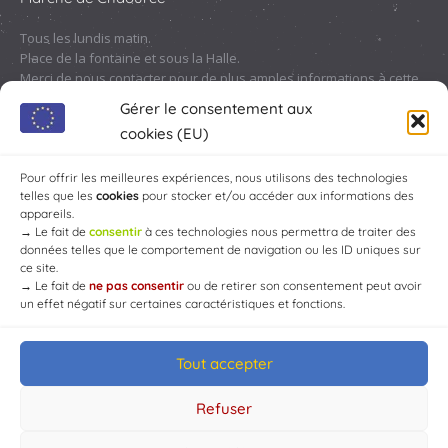
Tous les lundis matin.
Place de la fontaine et sous la Halle.
Merci de nous contacter pour de plus amples informations à cette
adresse :
contact@chaource.fr
ou au 03.25.40.10.46
Gérer le consentement aux
cookies (EU)
Pour offrir les meilleures expériences, nous utilisons des technologies
telles que les
cookies
pour stocker et/ou accéder aux informations des
appareils.
→
Le fait de
consentir
à ces technologies nous permettra de traiter des
données telles que le comportement de navigation ou les ID uniques sur
ce site.
→
Le fait de
ne pas consentir
ou de retirer son consentement peut avoir
un effet négatif sur certaines caractéristiques et fonctions.
Tout accepter
© Mairie de Chaource [2004-2024] | Tous droits réservés.
Developed by
WEB3-DESIGN
Refuser