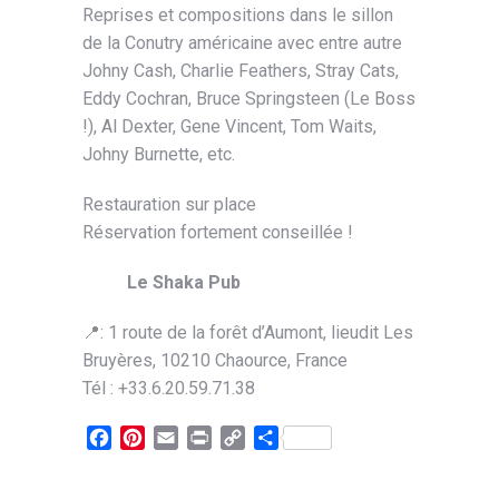
Reprises et compositions dans le sillon
de la Conutry américaine avec entre autre
Johny Cash, Charlie Feathers, Stray Cats,
Eddy Cochran, Bruce Springsteen (Le Boss
!), Al Dexter, Gene Vincent, Tom Waits,
Johny Burnette, etc.
Restauration sur place
Réservation fortement conseillée !
Le Shaka Pub
📍: 1 route de la forêt d’Aumont, lieudit Les
Bruyères, 10210 Chaource, France
Tél : +33.6.20.59.71.38
Facebook
Pinterest
Email
Print
Copy
Partager
Link