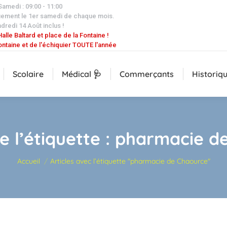
 Samedi : 09:00 - 11:00
uement le 1er samedi de chaque mois.
dredi 14 Août inclus !
alle Baltard et place de la Fontaine !
ontaine et de l'échiquier TOUTE l'année
Scolaire
Médical 🩺
Commerçants
Historiq
e l’étiquette :
pharmacie d
Vous êtes ici :
Accueil
Articles avec l’étiquette "pharmacie de Chaource"