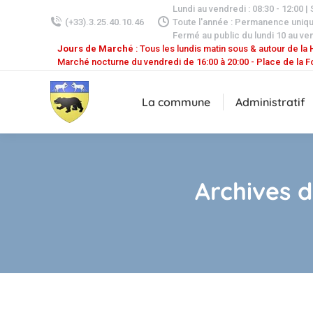
Lundi au vendredi : 08:30 - 12:00 |
(+33).3.25.40.10.46
Toute l'année : Permanence uniq
Fermé au public du lundi 10 au ven
Jours de Marché
: Tous les lundis matin sous & autour de la H
Marché nocturne du vendredi de 16:00 à 20:00 - Place de la F
La commune
Administratif
Archives d