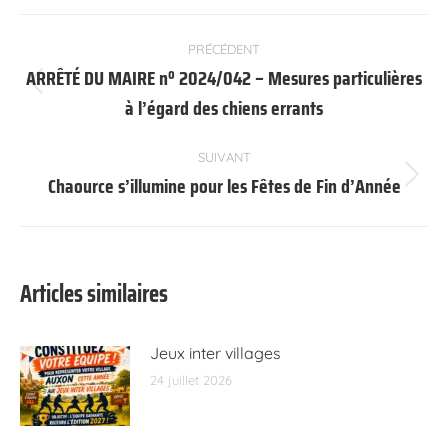
Navigation
PRÉCÉDENT
article
ARRÊTÉ DU MAIRE nº 2024/042 – Mesures particulières
Article
à l’égard des chiens errants
précédent
:
SUIVANT
Chaource s’illumine pour les Fêtes de Fin d’Année
Article
suivant
:
Articles similaires
Jeux inter villages
24 juillet 2026