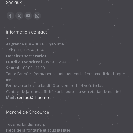
Sociaux
Trouvez nous sur :
La
La
La
La
page
page
page
page
Information contact
Facebook
X
YouTube
Instagram
s'ouvre
s'ouvre
s'ouvre
s'ouvre
43 grande rue – 10210 Chaource
Tél
: (+33).3.25.40.10.46
dans
dans
dans
dans
Horaires secrétariat
une
une
une
une
Lundi au vendredi
: 08:30 - 12:00
nouvelle
nouvelle
nouvelle
nouvelle
Samedi
: 09:00 - 11:00
fenêtre
fenêtre
fenêtre
fenêtre
Toute l'année : Permanence uniquement le 1er samedi de chaque
mois.
Fermé au public du lundi 10 au vendredi 14 Août inclus
Contact de Jacques affiché sur la porte du secrétariat de mairie !
Mail
:
contact@chaource.fr
Marché de Chaource
Tous les lundis matin.
Place de la fontaine et sous la Halle.