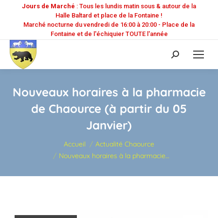
Jours de Marché
: Tous les lundis matin sous & autour de la
Halle Baltard et place de la Fontaine !
Marché nocturne du vendredi de 16:00 à 20:00 - Place de la
Fontaine et de l'échiquier TOUTE l'année
Recherche
:
Nouveaux horaires à la pharmacie
de Chaource (à partir du 05
Janvier)
Vous êtes ici :
Accueil
Actualité Chaource
Nouveaux horaires à la pharmacie…