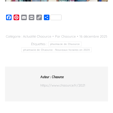
Facebook
Pinterest
Email
Print
Copy
Partager
Link
Catégorie :
Actualité Chaource
Par
Chaource
16 décembre 2025
Étiquettes :
pharmacie de Chaource
pharmacie de Chaource : Nouveaux horaires en 2026
Auteur :
Chaource
https://www.chaource.fr/2021