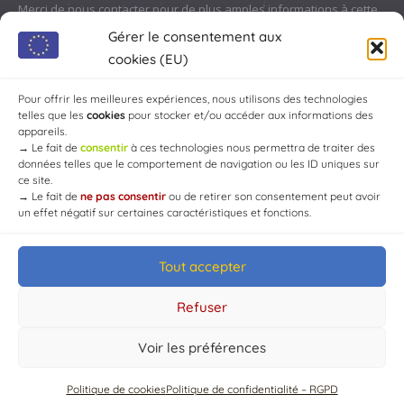
Merci de nous contacter pour de plus amples informations à cette
adresse :
contact@chaource.fr
ou au 03.25.40.10.46
Gérer le consentement aux
cookies (EU)
Pour offrir les meilleures expériences, nous utilisons des technologies
telles que les
cookies
pour stocker et/ou accéder aux informations des
appareils.
→
Le fait de
consentir
à ces technologies nous permettra de traiter des
données telles que le comportement de navigation ou les ID uniques sur
ce site.
→
Le fait de
ne pas consentir
ou de retirer son consentement peut avoir
un effet négatif sur certaines caractéristiques et fonctions.
Tout accepter
© Mairie de Chaource [2004-2024] | Tous droits réservés.
Developed by
WEB3-DESIGN
Refuser
Voir les préférences
Politique de cookies
Politique de confidentialité – RGPD