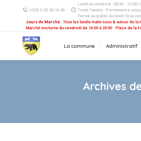
Lundi au vendredi : 08:30 - 12:00 |
(+33).3.25.40.10.46
Toute l'année : Permanence uniq
Fermé au public du lundi 10 au ven
Jours de Marché
: Tous les lundis matin sous & autour de la H
Marché nocturne du vendredi de 16:00 à 20:00 - Place de la F
La commune
Administratif
Archives de