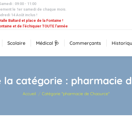
 Samedi : 09:00 - 11:00
uement le 1er samedi de chaque mois.
dredi 14 Août inclus !
alle Baltard et place de la Fontaine !
ontaine et de l'échiquier TOUTE l'année
Scolaire
Médical 🩺
Commerçants
Historiq
 la catégorie :
pharmacie d
Vous êtes ici :
Accueil
Catégorie "pharmacie de Chaource"