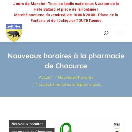
Jours de Marché
: Tous les lundis matin sous & autour de la
Halle Baltard et place de la Fontaine !
Marché nocturne du vendredi de 16:00 à 20:00 - Place de la
Fontaine et de l'échiquier TOUTE l'année
Recherche
:
Nouveaux horaires à la pharmacie
de Chaource
Vous êtes ici :
Accueil
Nouveaux horaires
Nouveaux horaires à la pharmacie…
Nouveaux horaires
Mar