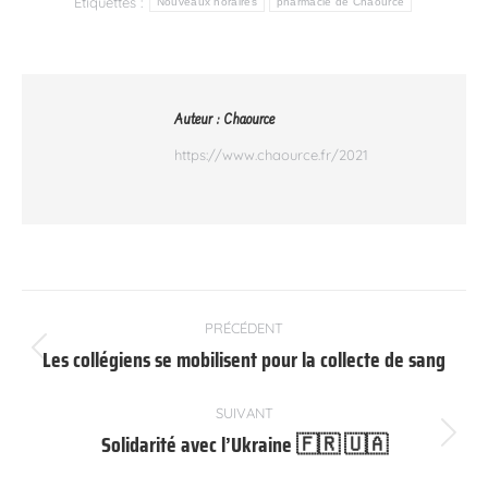
Étiquettes :
Nouveaux horaires
pharmacie de Chaource
Auteur :
Chaource
https://www.chaource.fr/2021
Navigation
PRÉCÉDENT
article
Les collégiens se mobilisent pour la collecte de sang
Article
précédent
:
SUIVANT
Solidarité avec l’Ukraine 🇫🇷 🇺🇦
Article
suivant