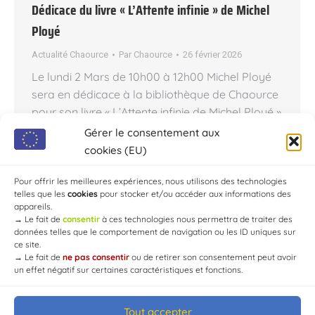
Dédicace du livre « L’Attente infinie » de Michel
Ployé
Actualité Chaource
Par
Chaource
26 février 2026
Le lundi 2 Mars de 10h00 à 12h00 Michel Ployé
sera en dédicace à la bibliothèque de Chaource
pour son livre « L’Attente infinie de Michel Ployé »
« Juillet 1940. Au cœur de la débâcle française,
Gérer le consentement aux
Maurice est arraché aux siens et envoyé en
cookies (EU)
Prusse orientale comme prisonnier de guerre. À
des milliers de kilomètres de Nogent-sur-Seine,…
Pour offrir les meilleures expériences, nous utilisons des technologies
telles que les
cookies
pour stocker et/ou accéder aux informations des
appareils.
→
Le fait de
consentir
à ces technologies nous permettra de traiter des
données telles que le comportement de navigation ou les ID uniques sur
ce site.
→
Le fait de
ne pas consentir
ou de retirer son consentement peut avoir
un effet négatif sur certaines caractéristiques et fonctions.
Tout accepter