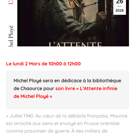
26
2026
Le lundi 2 Mars de 10h00 à 12h00
Michel Ployé sera en dédicace
à la bibliothèque
de Chaource
pour
son livre « L’Attente infinie
de Michel Ployé »
« Juillet 1940. Au cœur de la débâcle française, Maurice
est arraché aux siens et envoyé en Prusse orientale
comme prisonnier de guerre. À des milliers de