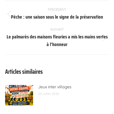
Navigation
PRÉCÉDENT
article
Pêche : une saison sous le signe de la préservation
Article
précédent
:
SUIVANT
Le palmarès des maisons fleuries a mis les mains vertes
Article
à l’honneur
suivant
:
Articles similaires
Jeux inter villages
24 juillet 2026