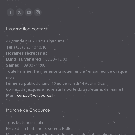
Trouvez nous sur :
La
La
La
La
page
page
page
page
Information contact
Facebook
X
YouTube
Instagram
s'ouvre
s'ouvre
s'ouvre
s'ouvre
43 grande rue – 10210 Chaource
Tél
: (+33).3.25.40.10.46
dans
dans
dans
dans
Horaires secrétariat
une
une
une
une
Lundi au vendredi
: 08:30 - 12:00
nouvelle
nouvelle
nouvelle
nouvelle
Samedi
: 09:00 - 11:00
fenêtre
fenêtre
fenêtre
fenêtre
Toute l'année : Permanence uniquement le 1er samedi de chaque
mois.
Fermé au public du lundi 10 au vendredi 14 Août inclus
Contact de Jacques affiché sur la porte du secrétariat de mairie !
Mail
:
contact@chaource.fr
Marché de Chaource
Tous les lundis matin.
Place de la fontaine et sous la Halle.
Merci de nous contacter pour de plus amples informations à cette