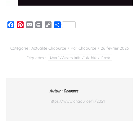
Facebook
Pinterest
Email
Print
Copy
Partager
Link
Catégorie :
Actualité Chaource
Par
Chaource
26 février 2026
Étiquettes :
Livre "L'Attente infinie" de Michel Ployé
Auteur :
Chaource
https://www.chaource.fr/2021