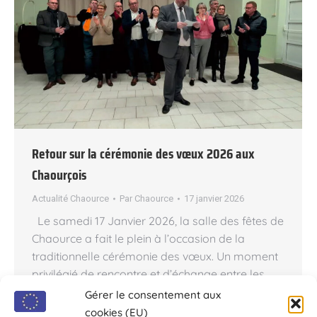
Retour sur la cérémonie des vœux 2026 aux
Chaourçois
Actualité Chaource
Par
Chaource
17 janvier 2026
Le samedi 17 Janvier 2026, la salle des fêtes de
Chaource a fait le plein à l’occasion de la
traditionnelle cérémonie des vœux. Un moment
privilégié de rencontre et d’échange entre les
élus et les habitants du village. Un moment de
Gérer le consentement aux
convivialité et de partage C’est devant une
cookies (EU)