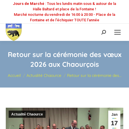
Jours de Marché
: Tous les lundis matin sous & autour de la
Halle Baltard et place de la Fontaine !
Marché nocturne du vendredi de 16:00 à 20:00 - Place de la
Fontaine et de l'échiquier TOUTE l'année
Recherche
:
Retour sur la cérémonie des vœux
2026 aux Chaourçois
Vous êtes ici :
Accueil
Actualité Chaource
Retour sur la cérémonie des…
Actualité Chaource
Jan
17