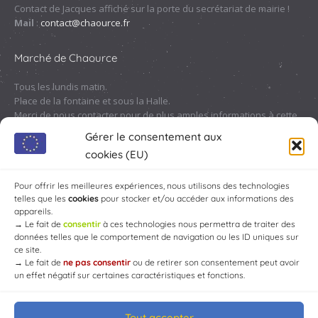
Contact de Jacques affiché sur la porte du secrétariat de mairie !
Mail
:
contact@chaource.fr
Marché de Chaource
Tous les lundis matin.
Place de la fontaine et sous la Halle.
Merci de nous contacter pour de plus amples informations à cette
adresse :
contact@chaource.fr
ou au 03.25.40.10.46
Gérer le consentement aux
cookies (EU)
Pour offrir les meilleures expériences, nous utilisons des technologies
telles que les
cookies
pour stocker et/ou accéder aux informations des
appareils.
→
Le fait de
consentir
à ces technologies nous permettra de traiter des
données telles que le comportement de navigation ou les ID uniques sur
ce site.
→
Le fait de
ne pas consentir
ou de retirer son consentement peut avoir
un effet négatif sur certaines caractéristiques et fonctions.
Tout accepter