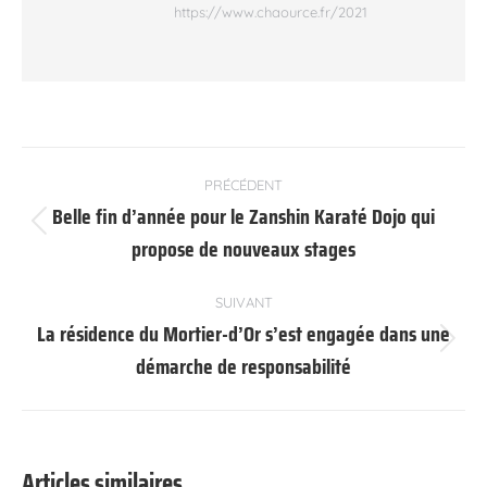
https://www.chaource.fr/2021
Navigation
PRÉCÉDENT
article
Belle fin d’année pour le Zanshin Karaté Dojo qui
Article
propose de nouveaux stages
précédent
:
SUIVANT
La résidence du Mortier-d’Or s’est engagée dans une
Article
démarche de responsabilité
suivant
:
Articles similaires