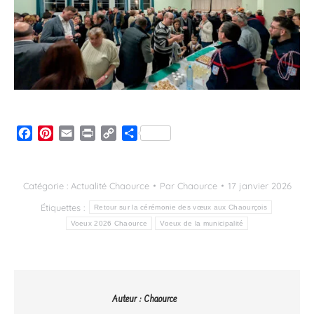
Facebook
Pinterest
Email
Print
Copy
Partager
Link
Catégorie :
Actualité Chaource
Par
Chaource
17 janvier 2026
Étiquettes :
Retour sur la cérémonie des vœux aux Chaourçois
Voeux 2026 Chaource
Voeux de la municipalité
Auteur :
Chaource