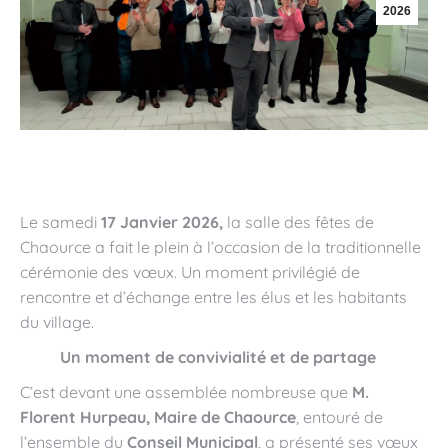
2026
Le samedi
17 Janvier 2026,
la salle des fêtes de
Chaource a fait le plein à l’occasion de la traditionnelle
cérémonie des vœux. Un moment privilégié de
rencontre et d’échange entre les élus et les habitants
du village.
Un moment de convivialité et de partage
C’est devant une assemblée nombreuse que
M.
Florent Hurpeau, Maire de Chaource
, entouré de
l’ensemble du
Conseil Municipal
, a présenté ses vœux