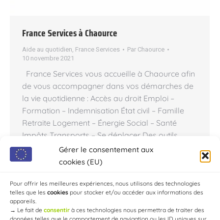
France Services à Chaource
Aide au quotidien
,
France Services
Par
Chaource
10 novembre 2021
France Services vous accueille à Chaource afin
de vous accompagner dans vos démarches de
la vie quotidienne : Accès au droit Emploi –
Formation – Indemnisation État civil – Famille
Retraite Logement – Énergie Social – Santé
Impôts Transports – Se déplacer Des outils
informatiques seront à disposition sur
Gérer le consentement aux
place pour effectuer les démarches en
cookies (EU)
autonomie ainsi qu’un espace de
confidentialité…
Pour offrir les meilleures expériences, nous utilisons des technologies
telles que les
cookies
pour stocker et/ou accéder aux informations des
appareils.
→
Le fait de
consentir
à ces technologies nous permettra de traiter des
données telles que le comportement de navigation ou les ID uniques sur