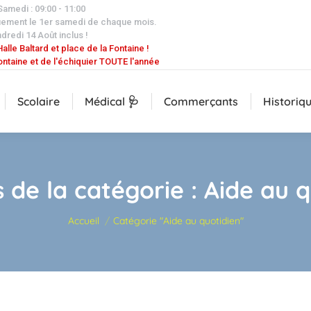
 Samedi : 09:00 - 11:00
uement le 1er samedi de chaque mois.
dredi 14 Août inclus !
alle Baltard et place de la Fontaine !
ontaine et de l'échiquier TOUTE l'année
Scolaire
Médical 🩺
Commerçants
Historiq
 de la catégorie :
Aide au q
Vous êtes ici :
Accueil
Catégorie "Aide au quotidien"