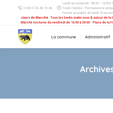
Lundi au vendredi : 08:30 - 12:00 |
(+33).3.25.40.10.46
Toute l'année : Permanence uniq
Fermé au public du lundi 10 au ven
Jours de Marché
: Tous les lundis matin sous & autour de la H
Marché nocturne du vendredi de 16:00 à 20:00 - Place de la F
La commune
Administratif
Archives